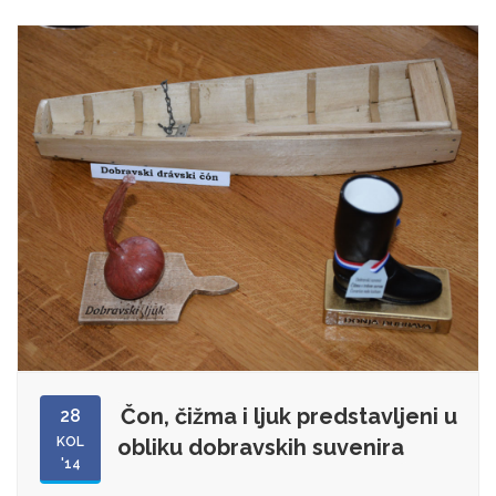
Čon, čižma i ljuk predstavljeni u
28
KOL
obliku dobravskih suvenira
'14