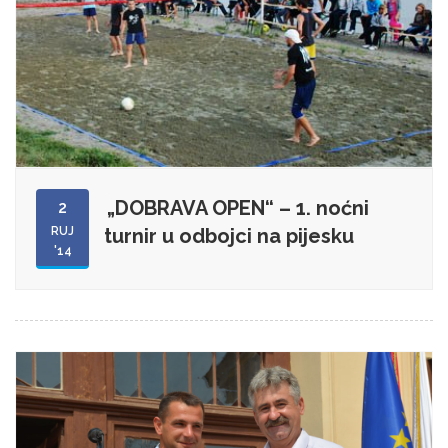
„DOBRAVA OPEN“ – 1. noćni
2
RUJ
turnir u odbojci na pijesku
'14