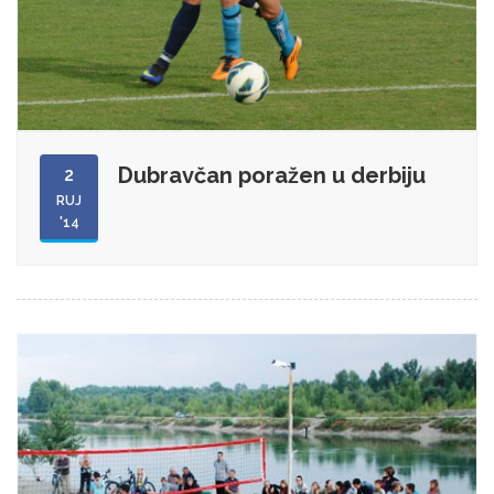
Dubravčan poražen u derbiju
2
RUJ
'14