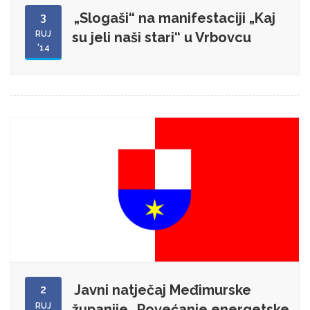
„Slogaši“ na manifestaciji „Kaj
3
RUJ
su jeli naši stari“ u Vrbovcu
'14
Javni natječaj Međimurske
2
RUJ
županije „Povećanje energetske