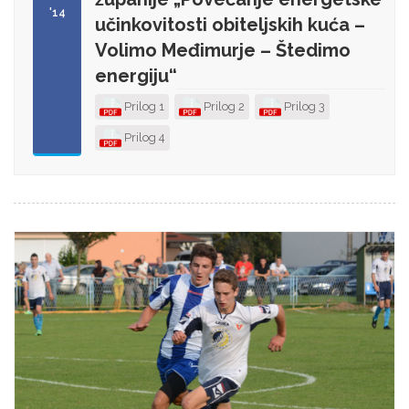
'14
učinkovitosti obiteljskih kuća –
Volimo Međimurje – Štedimo
energiju“
Prilog 1
Prilog 2
Prilog 3
Prilog 4