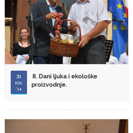
8. Dani ljuka i ekološke
31
KOL
proizvodnje.
'14