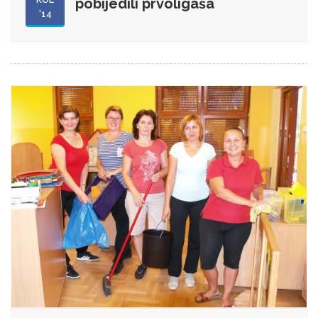
KOL
pobijedili prvoligaša
'14