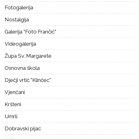
Fotogalerija
Nostalgija
Galerija "Foto Frančić"
Videogalerija
Župa Sv. Margarete
Osnovna škola
Dječji vrtić "Klinčec"
Vjenčani
Kršteni
Umrli
Dobravski pijac