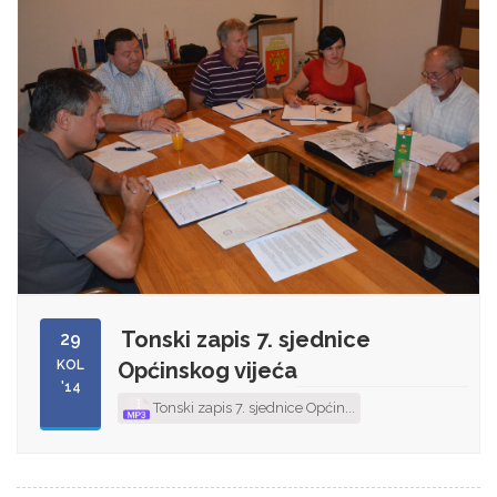
Tonski zapis 7. sjednice
29
KOL
Općinskog vijeća
'14
Tonski zapis 7. sjednice Općin...