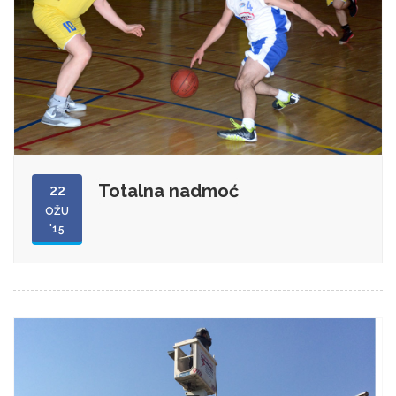
Totalna nadmoć
22
OŽU
'15