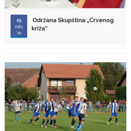
Održana Skupština „Crvenog
25
OŽU
križa“
'15