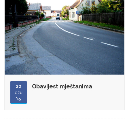
Obavijest mještanima
20
OŽU
'15