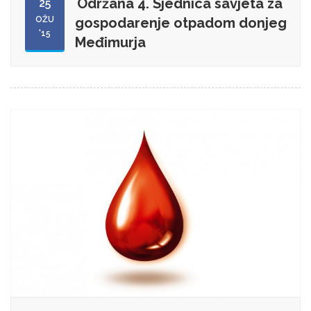
Održana 4. Sjednica savjeta za
25
OŽU
gospodarenje otpadom donjeg
'15
Međimurja