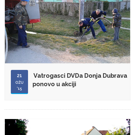
Vatrogasci DVDa Donja Dubrava
21
OŽU
ponovo u akciji
'15