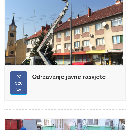
Održavanje javne rasvjete
22
OŽU
'15