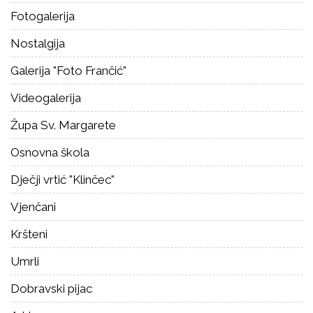
Fotogalerija
Nostalgija
Galerija "Foto Frančić"
Videogalerija
Župa Sv. Margarete
Osnovna škola
Dječji vrtić "Klinčec"
Vjenčani
Kršteni
Umrli
Dobravski pijac