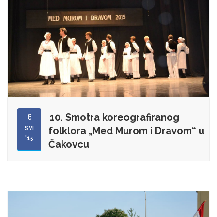
10. Smotra koreografiranog
6
SVI
folklora „Med Murom i Dravom“ u
'15
Čakovcu