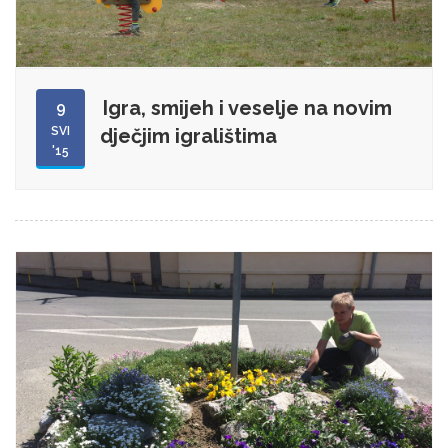
Igra, smijeh i veselje na novim
9
SVI
dječjim igralištima
'15