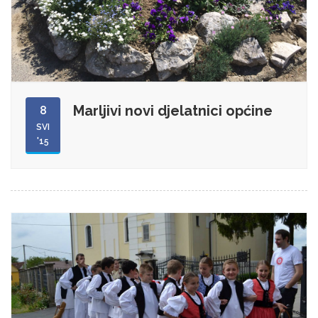
Marljivi novi djelatnici općine
8
SVI
'15