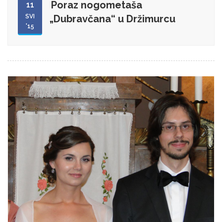
Poraz nogometaša
11
SVI
„Dubravčana“ u Držimurcu
'15