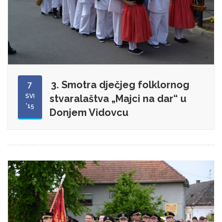
3. Smotra dječjeg folklornog
7
SVI
stvaralaštva „Majci na dar“ u
'15
Donjem Vidovcu