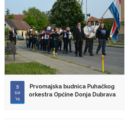
Prvomajska budnica Puhačkog
5
SVI
orkestra Općine Donja Dubrava
'15