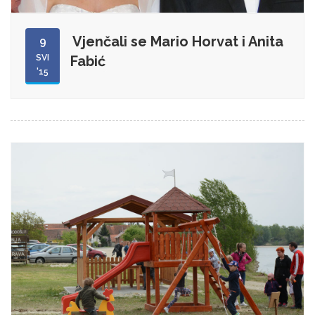
Vjenčali se Mario Horvat i Anita
9
SVI
Fabić
'15