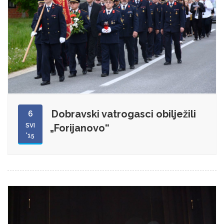
Dobravski vatrogasci obilježili
6
SVI
„Forijanovo“
'15