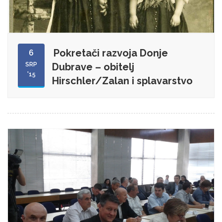
Pokretači razvoja Donje
6
SRP
Dubrave – obitelj
'15
Hirschler/Zalan i splavarstvo