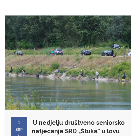
U nedjelju društveno seniorsko
1
SRP
natjecanje SRD „Štuka“ u lovu
'15