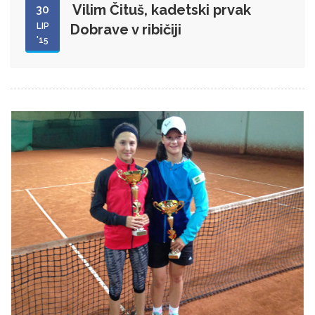
Vilim Čituš, kadetski prvak
30
LIP
Dobrave v ribičiji
'15