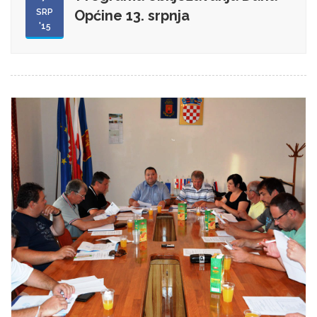
SRP
Općine 13. srpnja
'15