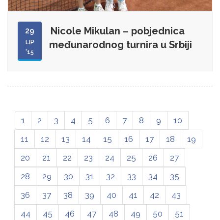
Nicole Mikulan – pobjednica
29
LIP
međunarodnog turnira u Srbiji
'15
1
2
3
4
5
6
7
8
9
10
11
12
13
14
15
16
17
18
19
20
21
22
23
24
25
26
27
28
29
30
31
32
33
34
35
36
37
38
39
40
41
42
43
44
45
46
47
48
49
50
51