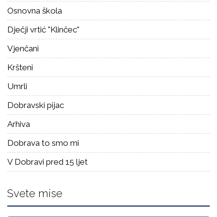
Osnovna škola
Dječji vrtić "Klinčec"
Vjenčani
Kršteni
Umrli
Dobravski pijac
Arhiva
Dobrava to smo mi
V Dobravi pred 15 ljet
Svete mise