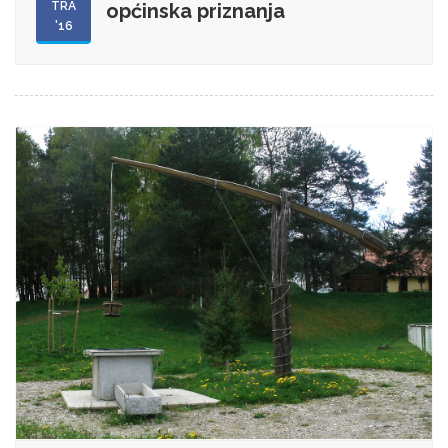
TRA
općinska priznanja
'16