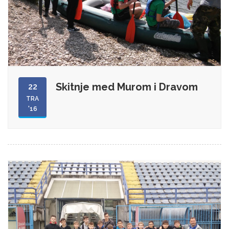
Skitnje med Murom i Dravom
22
TRA
'16