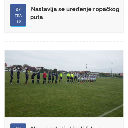
Nastavlja se uređenje ropačkog
27
TRA
puta
'16