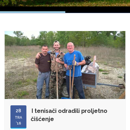
I tenisači odradili proljetno
28
TRA
čišćenje
'16