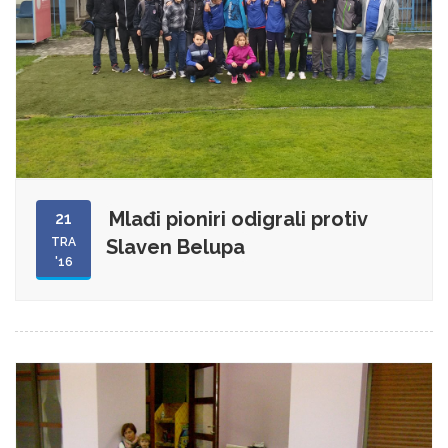
Mlađi pioniri odigrali protiv
21
TRA
Slaven Belupa
'16