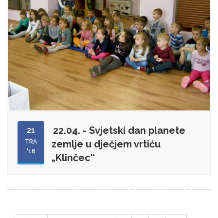
22.04. - Svjetski dan planete
21
TRA
zemlje u dječjem vrtiću
'16
„Klinčec“