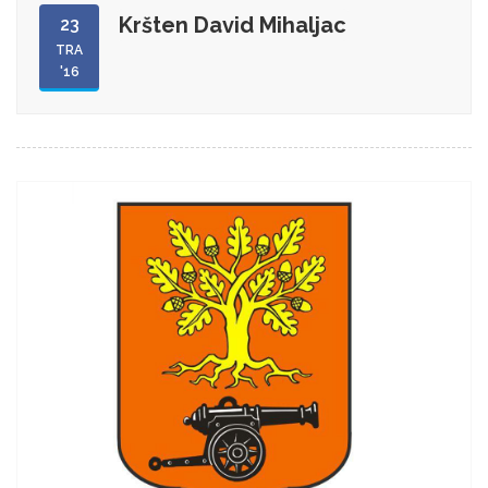
Kršten David Mihaljac
23
TRA
'16