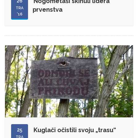
Nogometaši skinuli lidera
26
TRA
prvenstva
'16
Kuglači očistili svoju „trasu“
25
TRA