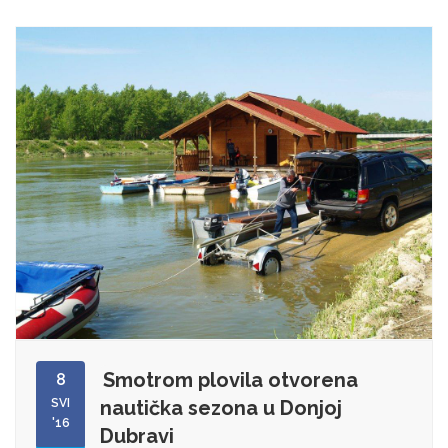
Smotrom plovila otvorena
8
SVI
nautička sezona u Donjoj
'16
Dubravi