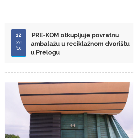
PRE-KOM otkupljuje povratnu
12
SVI
ambalažu u reciklažnom dvorištu
'16
u Prelogu