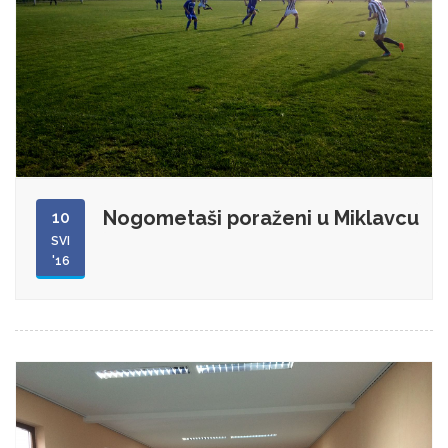
Nogometaši poraženi u Miklavcu
10
SVI
'16