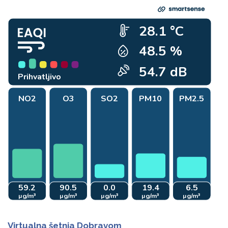
Virtualna šetnja Dobravom