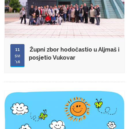
Župni zbor hodočastio u Aljmaš i
11
SVI
posjetio Vukovar
'16