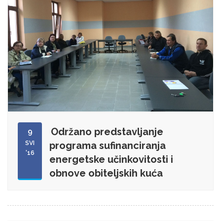
Održano predstavljanje
9
SVI
programa sufinanciranja
'16
energetske učinkovitosti i
obnove obiteljskih kuća