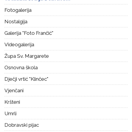
Fotogalerija
Nostalgija
Galerija "Foto Frančić"
Videogalerija
Župa Sv. Margarete
Osnovna škola
Dječji vrtić "Klinčec"
Vjenčani
Kršteni
Umrli
Dobravski pijac