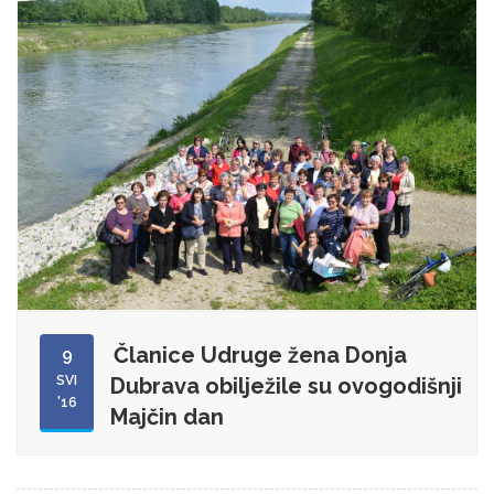
Članice Udruge žena Donja
9
SVI
Dubrava obilježile su ovogodišnji
'16
Majčin dan