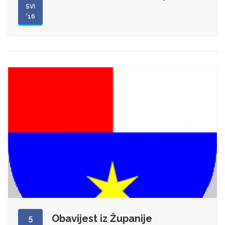
SVI
'16
Obavijest iz Županije
5