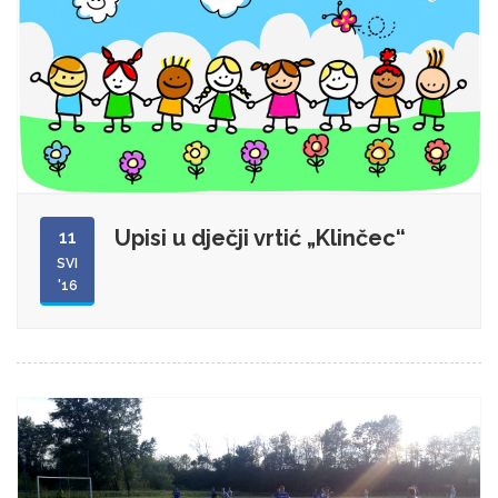
Upisi u dječji vrtić „Klinčec“
11
SVI
'16