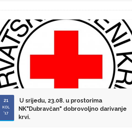
U srijedu, 23.08. u prostorima
21
KOL
NK"Dubravčan" dobrovoljno darivanje
'17
krvi.