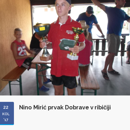
Nino Mirić prvak Dobrave v ribičiji
22
KOL
'17