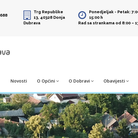
Trg Republike
Ponedjeljak - Petak: 7:0
 688
13, 40328 Donja
15:00 h
Dubrava
Rad sa strankama od 8:00 – 1
Novosti
O Općini
O Dobravi
Obavijesti