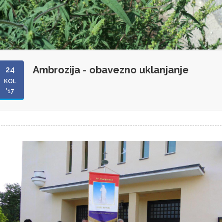
Ambrozija - obavezno uklanjanje
24
KOL
'17