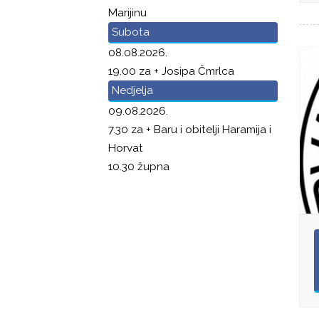
Marijinu
Subota
08.08.2026.
19.00 za + Josipa Čmrlca
Nedjelja
09.08.2026.
7.30 za + Baru i obitelji Haramija i
Horvat
10.30 župna