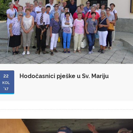
Hodočasnici pješke u Sv. Mariju
22
KOL
'17