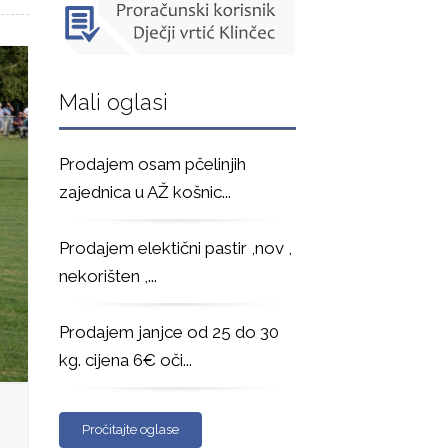
Mali oglasi
Prodajem osam pčelinjih
zajednica u AŽ košnic
...
Prodajem elektični pastir ,nov ,
nekorišten ,
...
Prodajem janjce od 25 do 30
kg. cijena 6€ oči
...
Pročitajte oglase