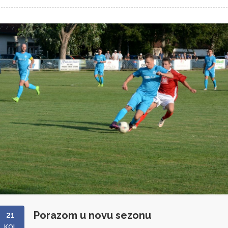
Porazom u novu sezonu
21
KOL