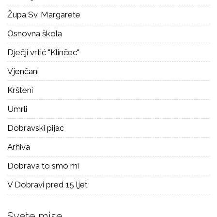
Župa Sv. Margarete
Osnovna škola
Dječji vrtić "Klinčec"
Vjenčani
Kršteni
Umrli
Dobravski pijac
Arhiva
Dobrava to smo mi
V Dobravi pred 15 ljet
Svete mise