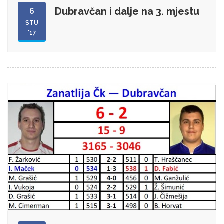
Dubravčan i dalje na 3. mjestu
6
STU
'17