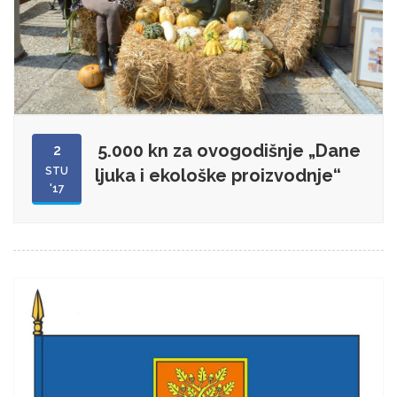
5.000 kn za ovogodišnje „Dane
2
STU
ljuka i ekološke proizvodnje“
'17