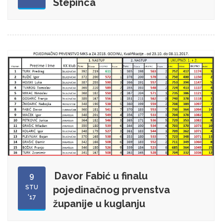
Stepinca
Davor Fabić u finalu
9
STU
pojedinačnog prvenstva
'17
županije u kuglanju