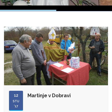
Martinje v Dobravi
12
STU
'17