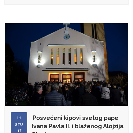
Posvećeni kipovi svetog pape
11
STU
Ivana Pavla II. i blaženog Alojzija
'17