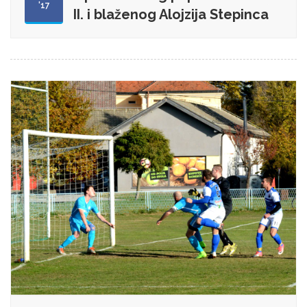
'17
II. i blaženog Alojzija Stepinca