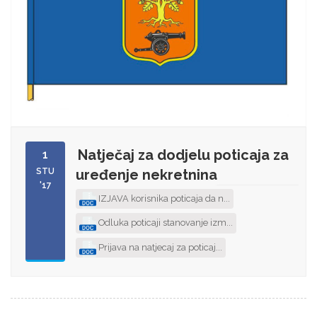
Natječaj za dodjelu poticaja za
1
STU
uređenje nekretnina
'17
IZJAVA korisnika poticaja da n...
Odluka poticaji stanovanje izm...
Prijava na natjecaj za poticaj...