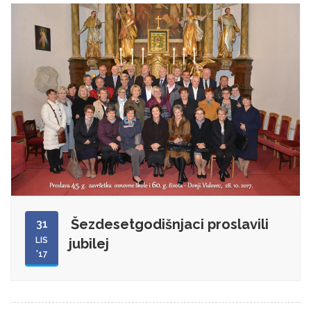
Šezdesetgodišnjaci proslavili
31
LIS
jubilej
'17