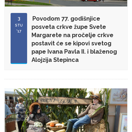
Povodom 77. godišnjice
3
STU
posveta crkve župe Svete
'17
Margarete na pročelje crkve
postavit će se kipovi svetog
pape Ivana Pavla II. i blaženog
Alojzija Stepinca