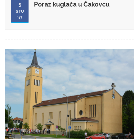
Poraz kuglača u Čakovcu
5
STU
'17