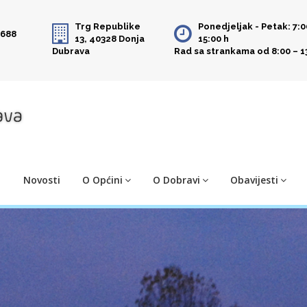
Trg Republike
Ponedjeljak - Petak: 7:0
 688
13, 40328 Donja
15:00 h
Dubrava
Rad sa strankama od 8:00 – 1
Novosti
O Općini
O Dobravi
Obavijesti