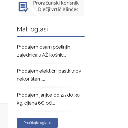
Mali oglasi
Prodajem osam pčelinjih
zajednica u AŽ košnic
...
Prodajem elektični pastir ,nov ,
nekorišten ,
...
Prodajem janjce od 25 do 30
kg. cijena 6€ oči
...
Pročitajte oglase