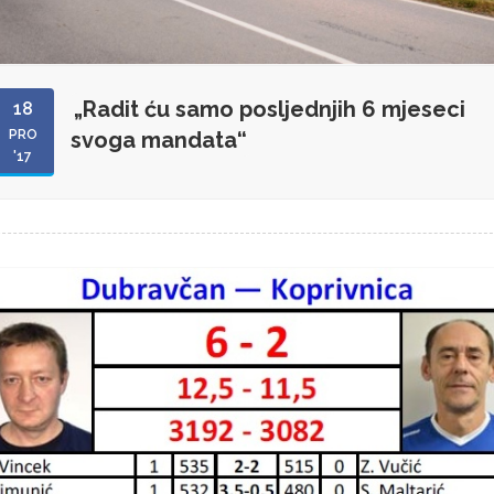
„Radit ću samo posljednjih 6 mjeseci
18
PRO
svoga mandata“
'17