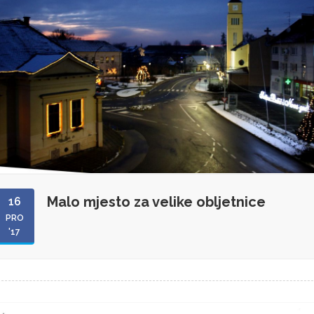
Malo mjesto za velike obljetnice
16
PRO
'17