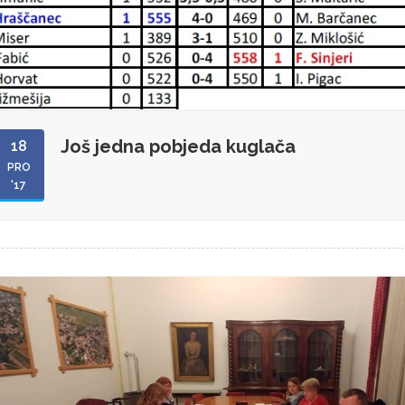
Još jedna pobjeda kuglača
18
PRO
'17