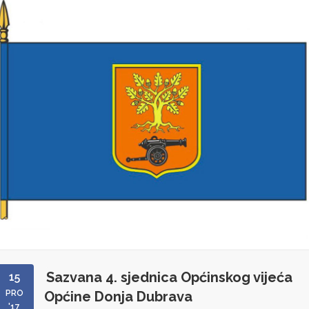
Sazvana 4. sjednica Općinskog vijeća
15
PRO
Općine Donja Dubrava
'17