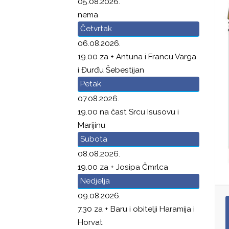
05.08.2026.
nema
Četvrtak
06.08.2026.
19.00 za + Antuna i Francu Varga
i Đurđu Šebestijan
Petak
07.08.2026.
19.00 na čast Srcu Isusovu i
Marijinu
Subota
08.08.2026.
19.00 za + Josipa Čmrlca
Nedjelja
09.08.2026.
7.30 za + Baru i obitelji Haramija i
Horvat