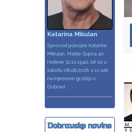
Katarina Mikulan
Sprovod pokojne Katarine
Mikulan, Matije Gupca 40,
rođene 31.10.1940. bit će u
subotu 08.08.2026. u 11 sati
na mjesnom groblju v
Dobravi