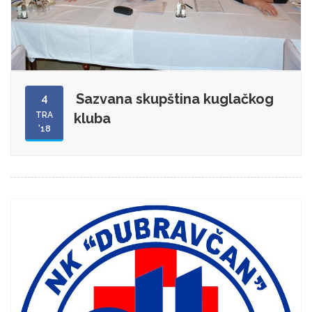
Sazvana skupština kuglačkog
4
TRA
kluba
'18