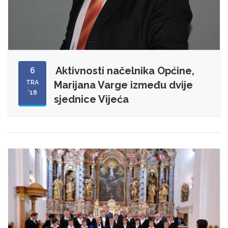
Aktivnosti načelnika Općine,
6
TRA
Marijana Varge između dvije
'18
sjednice Vijeća