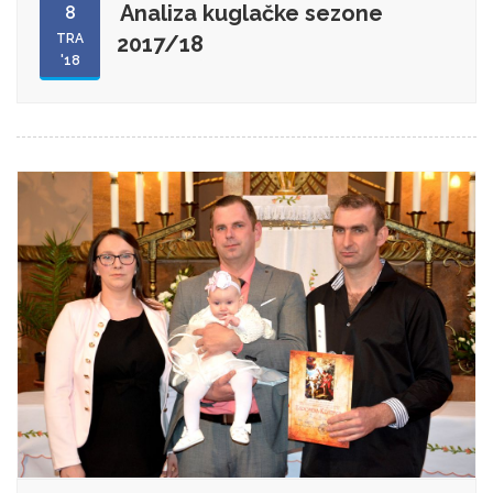
Analiza kuglačke sezone
8
TRA
2017/18
'18