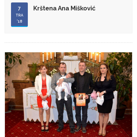
Krštena Ana Mišković
7
TRA
'18