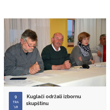
Kuglači održali izbornu
9
TRA
skupštinu
'18