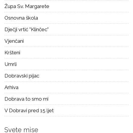
Župa Sv. Margarete
Osnovna škola
Dječji vrtić "Klinčec"
Vjenčani
Kršteni
Umrli
Dobravski pijac
Arhiva
Dobrava to smo mi
V Dobravi pred 15 ljet
Svete mise