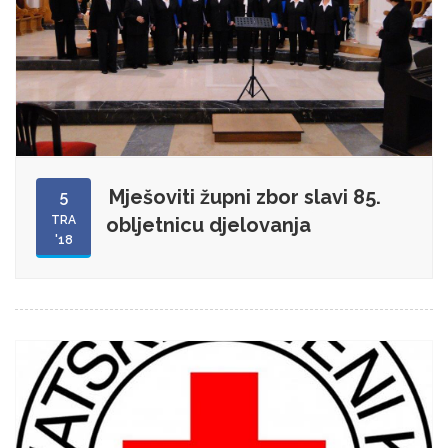
Mješoviti župni zbor slavi 85.
5
TRA
obljetnicu djelovanja
'18