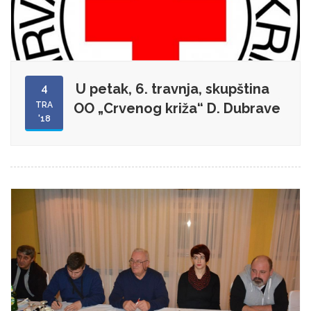
U petak, 6. travnja, skupština
4
TRA
OO „Crvenog križa“ D. Dubrave
'18