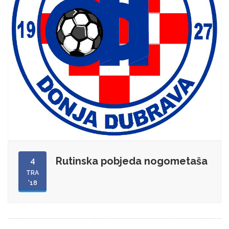
Rutinska pobjeda nogometaša
4
TRA
'18