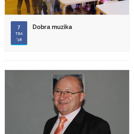
Dobra muzika
7
TRA
'18