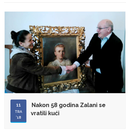
Nakon 58 godina Zalani se
11
TRA
vratili kući
'18