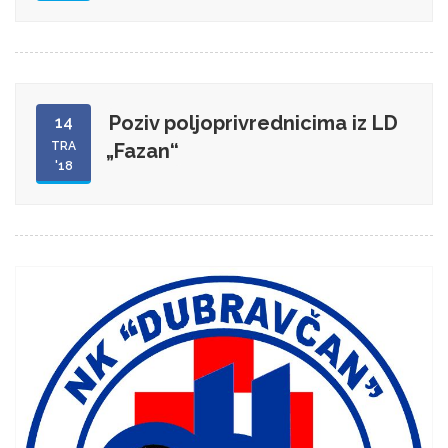
Poziv poljoprivrednicima iz LD
14
TRA
„Fazan“
'18