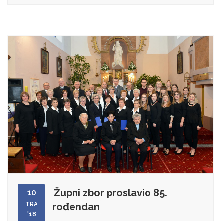
Župni zbor proslavio 85.
10
TRA
rođendan
'18