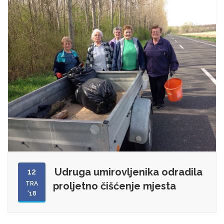
Udruga umirovljenika odradila
12
TRA
proljetno čišćenje mjesta
'18