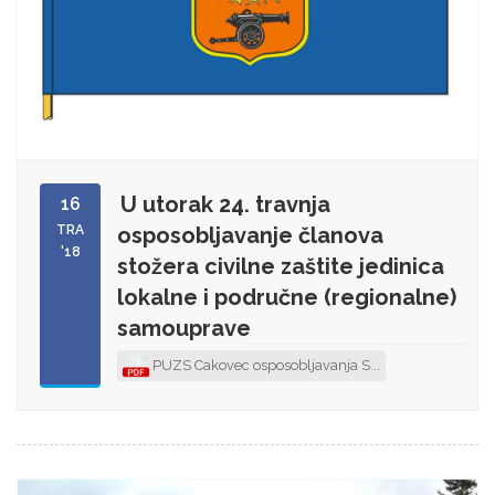
U utorak 24. travnja
16
TRA
osposobljavanje članova
'18
stožera civilne zaštite jedinica
lokalne i područne (regionalne)
samouprave
PUZS Cakovec osposobljavanja S...