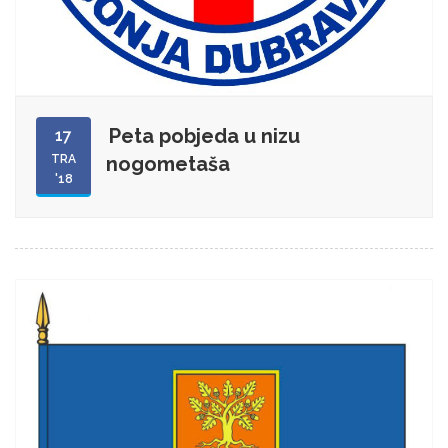
Peta pobjeda u nizu
17
TRA
nogometaša
'18