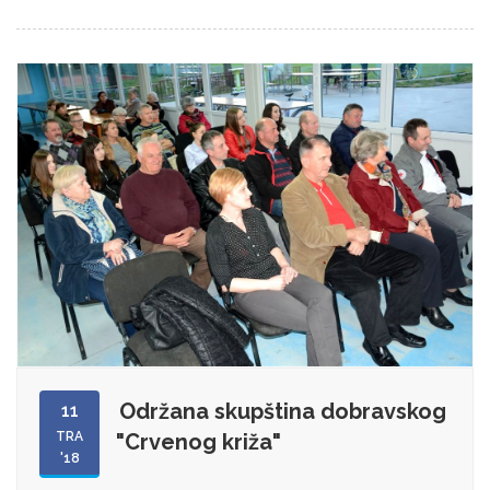
Održana skupština dobravskog
11
TRA
"Crvenog križa"
'18