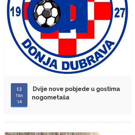
Dvije nove pobjede u gostima
13
TRA
nogometaša
'18