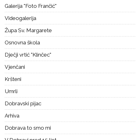
Galerija "Foto Frančić"
Videogalerija
Župa Sv. Margarete
Osnovna škola
Dječji vrtić "Klinčec"
Vjenčani
Kršteni
Umrli
Dobravski pijac
Arhiva
Dobrava to smo mi