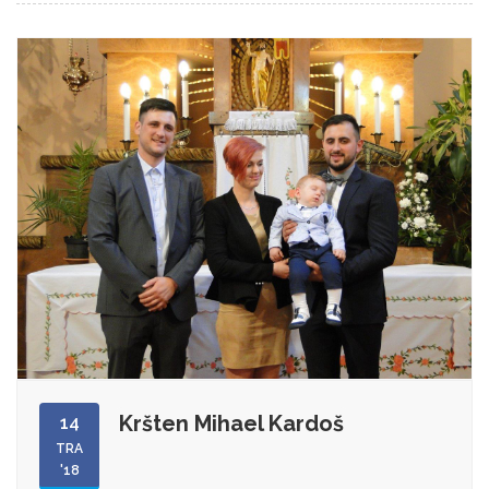
Kršten Mihael Kardoš
14
TRA
'18