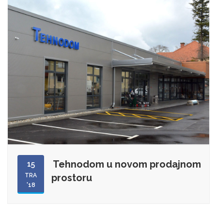
Tehnodom u novom prodajnom
15
TRA
prostoru
'18