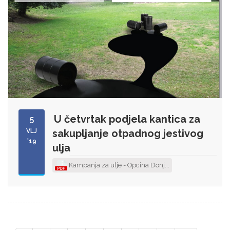
U četvrtak podjela kantica za
5
VLJ
sakupljanje otpadnog jestivog
'19
ulja
Kampanja za ulje - Opcina Donj...