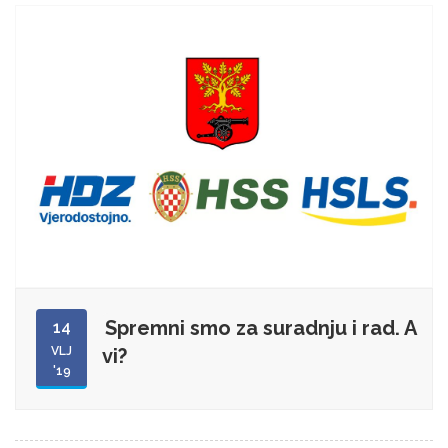
Spremni smo za suradnju i rad. A
14
VLJ
vi?
'19