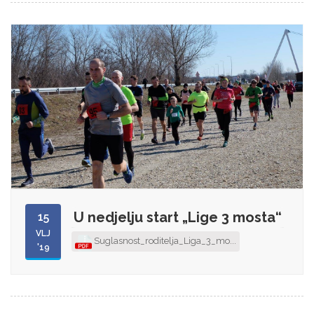
U nedjelju start „Lige 3 mosta“
15
VLJ
Suglasnost_roditelja_Liga_3_mo...
'19