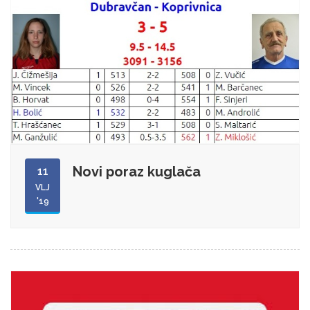
Novi poraz kuglača
11
VLJ
'19