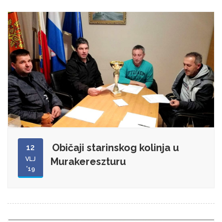
Običaji starinskog kolinja u
12
VLJ
Murakereszturu
'19