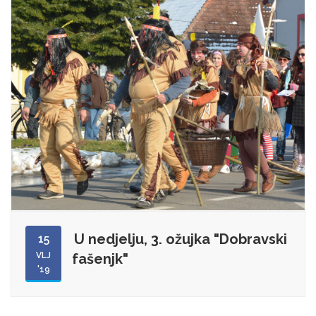
U nedjelju, 3. ožujka "Dobravski
15
VLJ
fašenjk"
'19