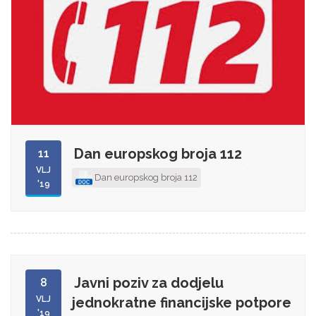
Dan europskog broja 112
11
VLJ
Dan europskog broja 112
'19
Javni poziv za dodjelu
8
VLJ
jednokratne financijske potpore
'19