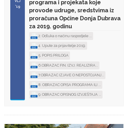
VLJ
programa i projekata koje
'19
provode udruge, sredstvima iz
proračuna Općine Donja Dubrava
za 2019. godinu
2. Odluka o načinu raspodjele ...
4. Upute za prijavitelje 2019.
5. POPIS PRILOGA
6.OBRAZAC FIN. IZVJ. REALIZIRA...
7.OBRAZAC IZJAVE O NEPOSTOJANJ...
8. OBRAZAC OPISA PROGRAMA ILI ...
9. OBRAZAC OPISNOG IZVJEŠTAJA ...