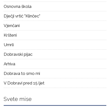
Osnovna škola
Dječji vrtić "Klinčec"
Vjenčani
Kršteni
Umrli
Dobravski pijac
Arhiva
Dobrava to smo mi
V Dobravi pred 15 ljet
Svete mise