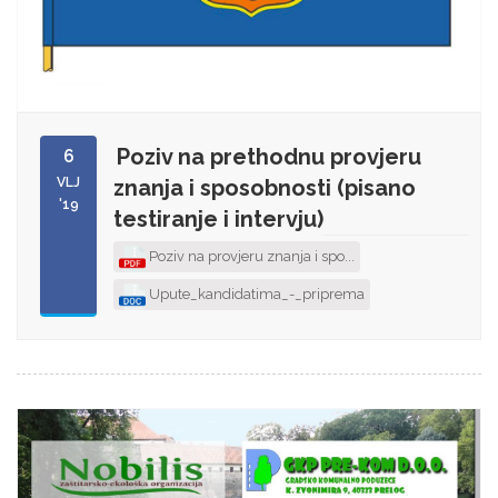
Poziv na prethodnu provjeru
6
VLJ
znanja i sposobnosti (pisano
'19
testiranje i intervju)
Poziv na provjeru znanja i spo...
Upute_kandidatima_-_priprema