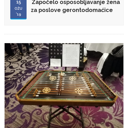
Započelo osposobljavanje žena
15
OŽU
za poslove gerontodomaćice
'19