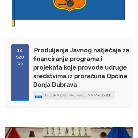
Produljenje Javnog natječaja za
14
OŽU
financiranje programa i
'19
projekata koje provode udruge
sredstvima iz proračuna Općine
Donja Dubrava
10 OBRAZAC PRORACUNA PROG ILI ...