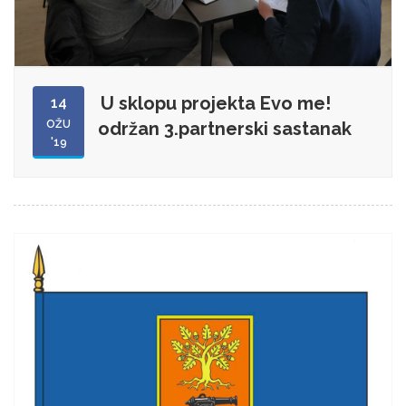
U sklopu projekta Evo me!
14
OŽU
održan 3.partnerski sastanak
'19