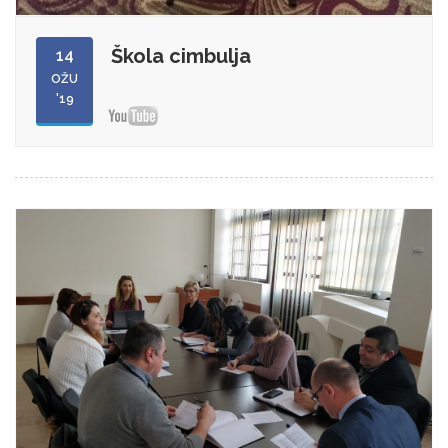
Škola cimbulja
14
OŽU
'19