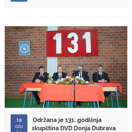
Održana je 131. godišnja
19
OŽU
skupština DVD Donja Dubrava