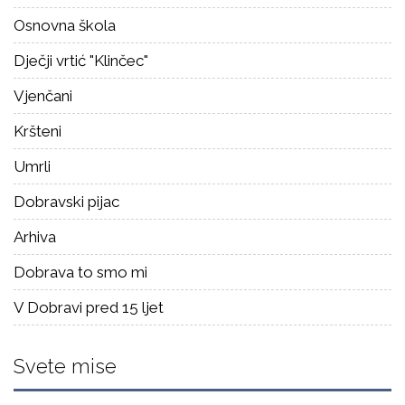
Osnovna škola
Dječji vrtić "Klinčec"
Vjenčani
Kršteni
Umrli
Dobravski pijac
Arhiva
Dobrava to smo mi
V Dobravi pred 15 ljet
Svete mise