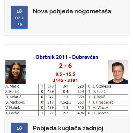
Nova pobjeda nogometaša
18
OŽU
'19
Pobjeda kuglača zadnjoj
18