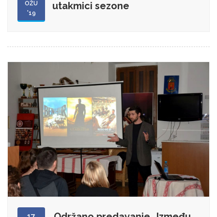
OŽU
utakmici sezone
'19
Održano predavanje „Između
17