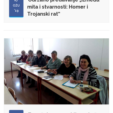
OŽU
mita i stvarnosti: Homer i
'19
Trojanski rat“