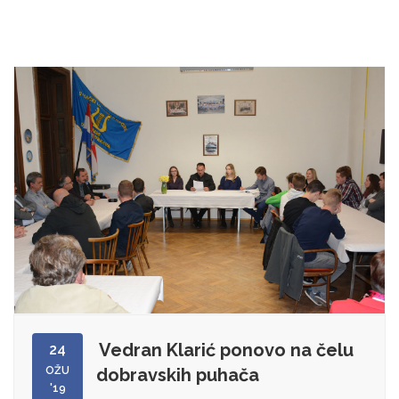
Vedran Klarić ponovo na čelu
24
OŽU
dobravskih puhača
'19