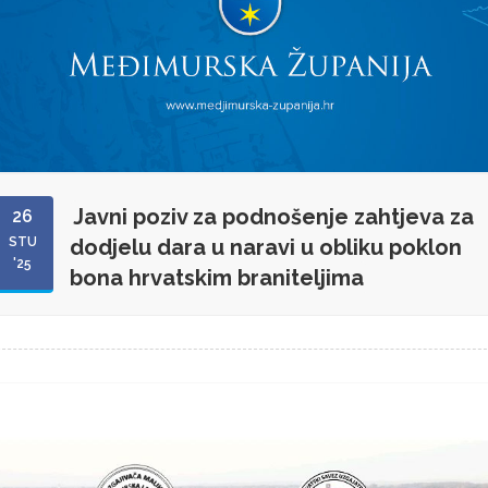
Javni poziv za podnošenje zahtjeva za
26
STU
dodjelu dara u naravi u obliku poklon
'25
bona hrvatskim braniteljima