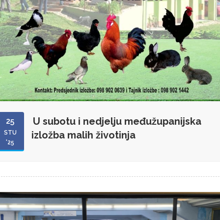
U subotu i nedjelju međužupanijska
25
STU
izložba malih životinja
'25