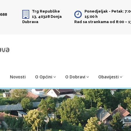
Trg Republike
Ponedjeljak - Petak: 7:0
 688
13, 40328 Donja
15:00 h
Dubrava
Rad sa strankama od 8:00 – 1
Novosti
O Općini
O Dobravi
Obavijesti