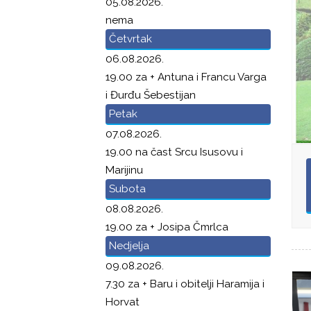
05.08.2026.
nema
Četvrtak
06.08.2026.
19.00 za + Antuna i Francu Varga
i Đurđu Šebestijan
Petak
07.08.2026.
19.00 na čast Srcu Isusovu i
Marijinu
Subota
08.08.2026.
19.00 za + Josipa Čmrlca
Nedjelja
09.08.2026.
7.30 za + Baru i obitelji Haramija i
Horvat