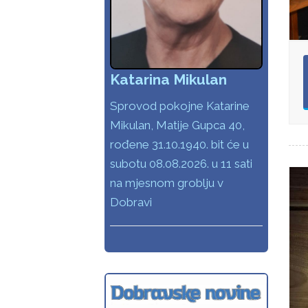
Katarina Mikulan
Sprovod pokojne Katarine
Mikulan, Matije Gupca 40,
rođene 31.10.1940. bit će u
subotu 08.08.2026. u 11 sati
na mjesnom groblju v
Dobravi