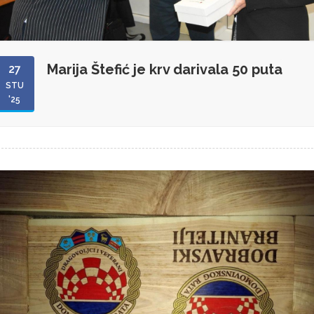
Marija Štefić je krv darivala 50 puta
27
STU
'25