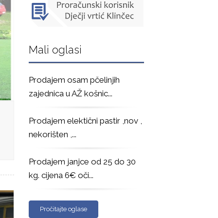
Mali oglasi
Prodajem osam pčelinjih
zajednica u AŽ košnic
...
Prodajem elektični pastir ,nov ,
nekorišten ,
...
Prodajem janjce od 25 do 30
kg. cijena 6€ oči
...
Pročitajte oglase