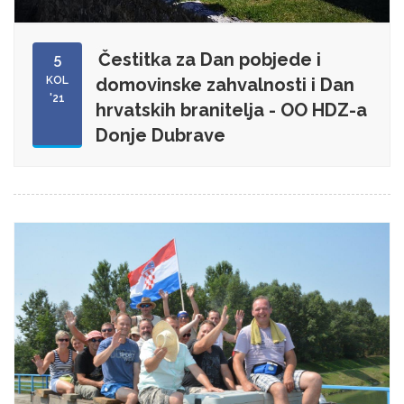
Čestitka za Dan pobjede i
5
KOL
domovinske zahvalnosti i Dan
'21
hrvatskih branitelja - OO HDZ-a
Donje Dubrave