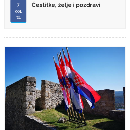
Čestitke, želje i pozdravi
7
KOL
'21