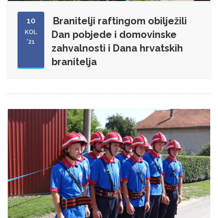
Branitelji raftingom obilježili
10
KOL
Dan pobjede i domovinske
'21
zahvalnosti i Dana hrvatskih
branitelja