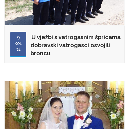
U vježbi s vatrogasnim špricama
9
KOL
dobravski vatrogasci osvojili
'21
broncu