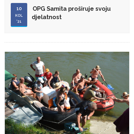
OPG Samita proširuje svoju
10
KOL
djelatnost
'21