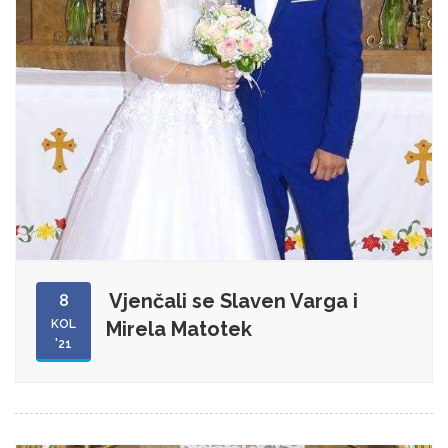
Vjenčali se Slaven Varga i
8
KOL
Mirela Matotek
'21