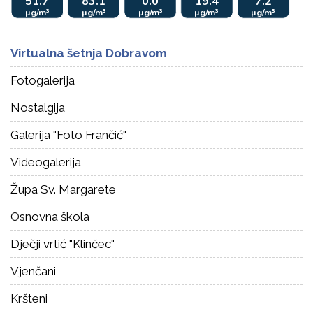
Virtualna šetnja Dobravom
Fotogalerija
Nostalgija
Galerija "Foto Frančić"
Videogalerija
Župa Sv. Margarete
Osnovna škola
Dječji vrtić "Klinčec"
Vjenčani
Kršteni