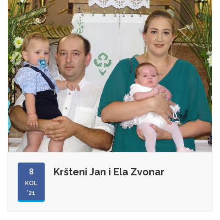
Kršteni Jan i Ela Zvonar
8
KOL
'21