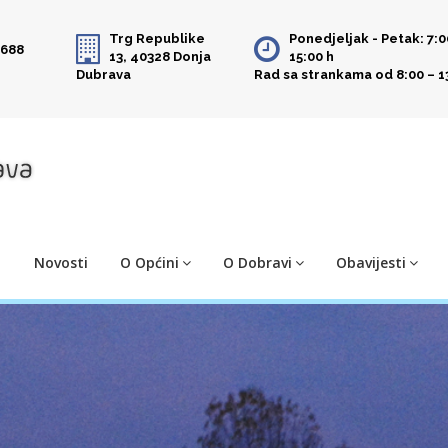
Trg Republike
Ponedjeljak - Petak: 7:0
 688
13, 40328 Donja
15:00 h
Dubrava
Rad sa strankama od 8:00 – 1
Novosti
O Općini
O Dobravi
Obavijesti