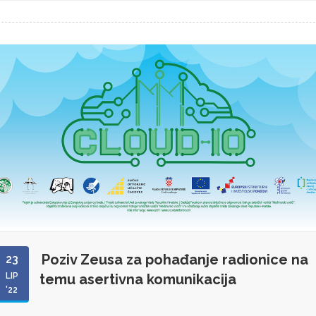
Poziv Zeusa za pohađanje radionice na
23
LIP
temu asertivna komunikacija
'22