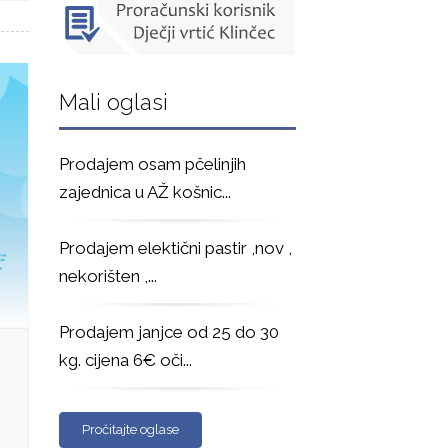
Mali oglasi
Prodajem osam pčelinjih
zajednica u AŽ košnic
...
Prodajem elektični pastir ,nov ,
nekorišten ,
...
Prodajem janjce od 25 do 30
kg. cijena 6€ oči
...
Pročitajte oglase