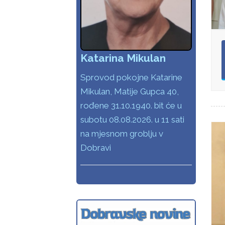
Katarina Mikulan
Sprovod pokojne Katarine
Mikulan, Matije Gupca 40,
rođene 31.10.1940. bit će u
subotu 08.08.2026. u 11 sati
na mjesnom groblju v
Dobravi