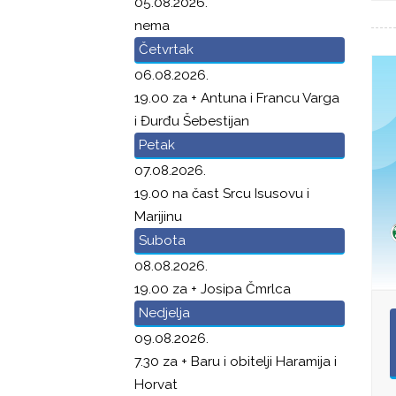
05.08.2026.
nema
Četvrtak
06.08.2026.
19.00 za + Antuna i Francu Varga
i Đurđu Šebestijan
Petak
07.08.2026.
19.00 na čast Srcu Isusovu i
Marijinu
Subota
08.08.2026.
19.00 za + Josipa Čmrlca
Nedjelja
09.08.2026.
7.30 za + Baru i obitelji Haramija i
Horvat