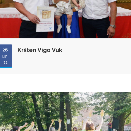
Kršten Vigo Vuk
26
LIP
'22