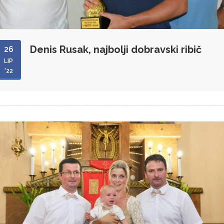
Denis Rusak, najbolji dobravski ribič
26
LIP
'22