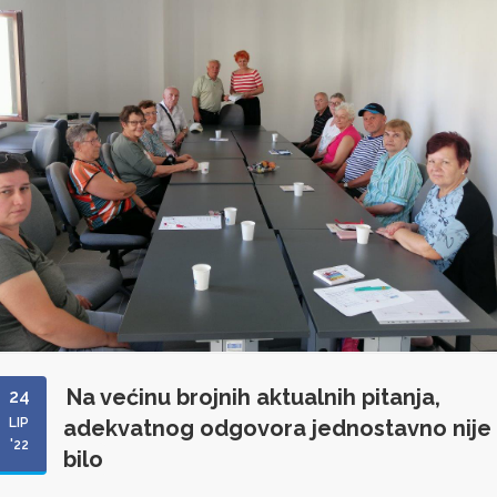
Na većinu brojnih aktualnih pitanja,
24
LIP
adekvatnog odgovora jednostavno nije
'22
bilo