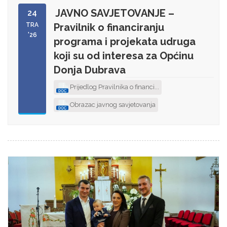
JAVNO SAVJETOVANJE –
24
TRA
Pravilnik o financiranju
'26
programa i projekata udruga
koji su od interesa za Općinu
Donja Dubrava
Prijedlog Pravilnika o financi...
Obrazac javnog savjetovanja