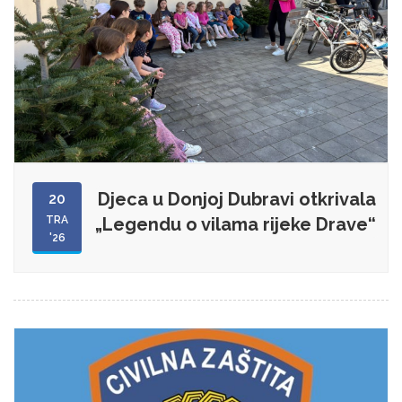
Djeca u Donjoj Dubravi otkrivala
20
TRA
„Legendu o vilama rijeke Drave“
'26