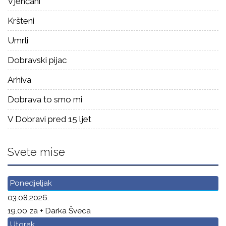
Vjenčani
Kršteni
Umrli
Dobravski pijac
Arhiva
Dobrava to smo mi
V Dobravi pred 15 ljet
Svete mise
Ponedjeljak
03.08.2026.
19.00 za + Darka Šveca
Utorak