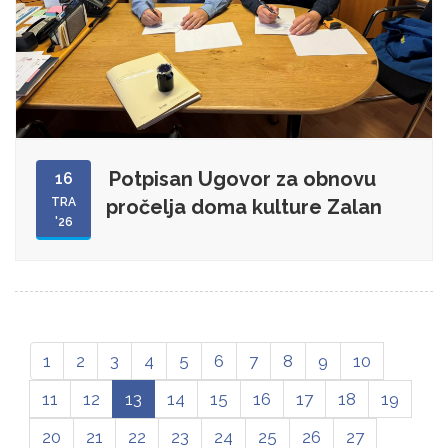
Potpisan Ugovor za obnovu
16
TRA
pročelja doma kulture Zalan
'26
1
2
3
4
5
6
7
8
9
10
11
12
13
14
15
16
17
18
19
20
21
22
23
24
25
26
27