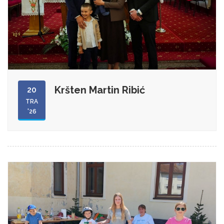
Kršten Martin Ribić
20
TRA
'26