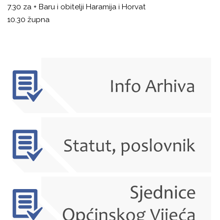
7.30 za + Baru i obitelji Haramija i Horvat
10.30 župna