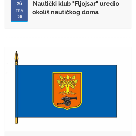
Nautički klub "Fljojsar" uredio
26
TRA
okoliš nautičkog doma
'26