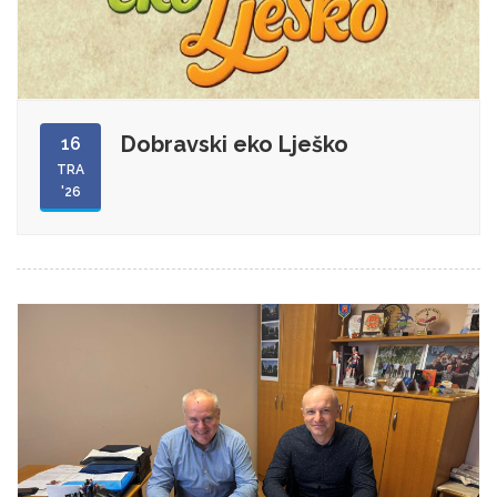
Dobravski eko Lješko
16
TRA
'26