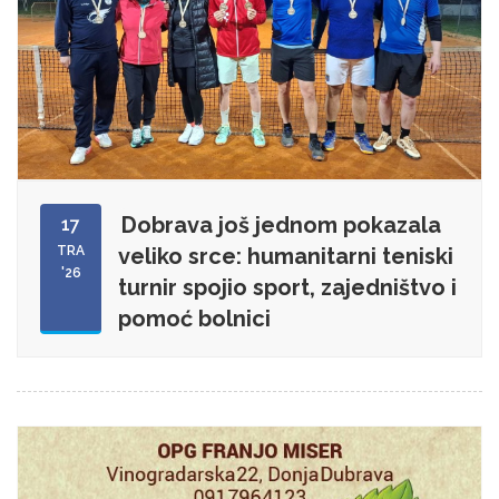
Dobrava još jednom pokazala
17
TRA
veliko srce: humanitarni teniski
'26
turnir spojio sport, zajedništvo i
pomoć bolnici