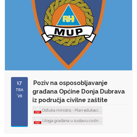
Poziv na osposobljavanje
17
TRA
građana Općine Donja Dubrava
'26
iz područja civilne zaštite
Odluka ministra - Plan edukaci...
Uloga građana u sustavu civiln...