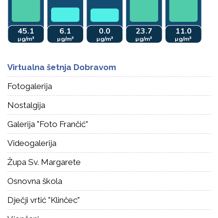
Virtualna šetnja Dobravom
Fotogalerija
Nostalgija
Galerija "Foto Frančić"
Videogalerija
Župa Sv. Margarete
Osnovna škola
Dječji vrtić "Klinčec"