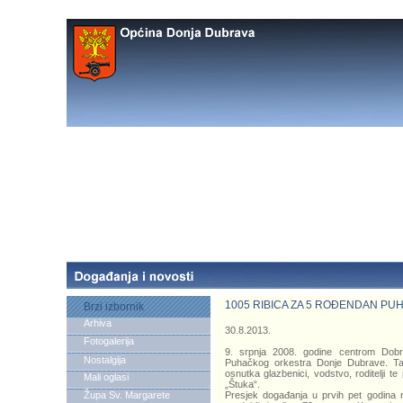
1005 RIBICA ZA 5 ROĐENDAN P
Brzi izbornik
Arhiva
30.8.2013.
Fotogalerija
9. srpnja 2008. godine centrom Dobr
Nostalgija
Puhačkog orkestra Donje Dubrave. Taj
osnutka glazbenici, vodstvo, roditelji te
Mali oglasi
„Štuka“.
Župa Sv. Margarete
Presjek događanja u prvih pet godina r