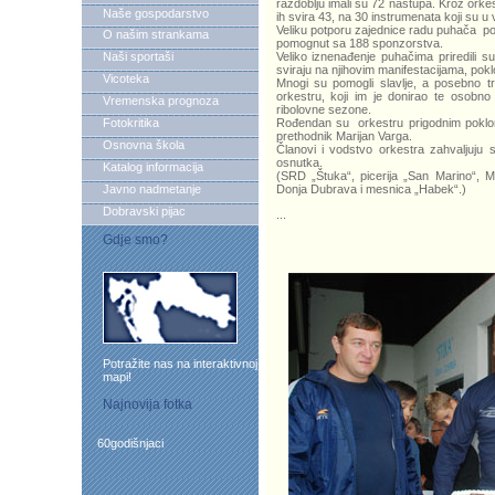
razdoblju imali su 72 nastupa. Kroz orke
Naše gospodarstvo
ih svira 43, na 30 instrumenata koji su u 
Veliku potporu zajednice radu puhača p
O našim strankama
pomognut sa 188 sponzorstva.
Naši sportaši
Veliko iznenađenje puhačima priredili 
sviraju na njihovim manifestacijama, pokl
Vicoteka
Mnogi su pomogli slavlje, a posebno tr
orkestru, koji im je donirao te osobno
Vremenska prognoza
ribolovne sezone.
Fotokritika
Rođendan su orkestru prigodnim poklon
prethodnik Marijan Varga.
Osnovna škola
Članovi i vodstvo orkestra zahvaljuju 
osnutka.
Katalog informacija
(SRD „Štuka“, picerija „San Marino“, 
Javno nadmetanje
Donja Dubrava i mesnica „Habek“.)
Dobravski pijac
...
Gdje smo?
Potražite nas na interaktivnoj
mapi!
Najnovija fotka
60godišnjaci