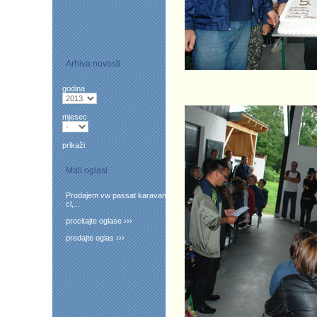
Arhiva novosti
godina
mjesec
prikaži
Mali oglasi
Prodajem vw passat karavan
cl,...
procitajte oglase ›››
predajte oglas ›››