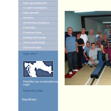
Naše gospodarstvo
O našim strankama
Naši sportaši
Vicoteka
Vremenska prognoza
Fotokritika
Osnovna škola
Katalog informacija
Javno nadmetanje
Dobravski pijac
Gdje smo?
Potražite nas na interaktivnoj
mapi!
Najnovija fotka
60godišnjaci