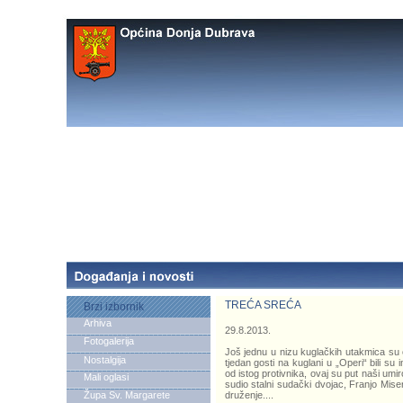
TREĆA SREĆA
Brzi izbornik
Arhiva
29.8.2013.
Fotogalerija
Još jednu u nizu kuglačkih utakmica su o
Nostalgija
tjedan gosti na kuglani u „Operi“ bili s
od istog protivnika, ovaj su put naši umirov
Mali oglasi
sudio stalni sudački dvojac, Franjo Mise
Župa Sv. Margarete
druženje.
...