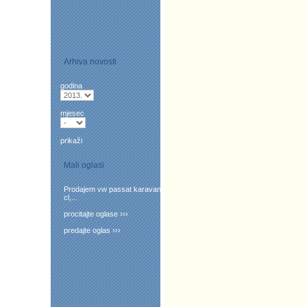
Arhiva novosti
godina
mjesec
prikaži
Mali oglasi
Prodajem vw passat karavan
cl,...
procitajte oglase ›››
predajte oglas ›››