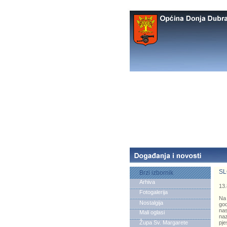
SL
Brzi izbornik
Arhiva
13.
Fotogalerija
Na 
Nostalgija
god
nas
Mali oglasi
naz
Župa Sv. Margarete
pje