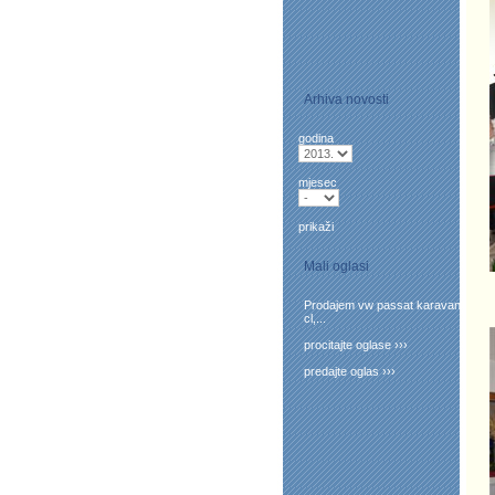
Arhiva novosti
godina
mjesec
prikaži
Mali oglasi
Prodajem vw passat karavan
cl,...
procitajte oglase ›››
predajte oglas ›››