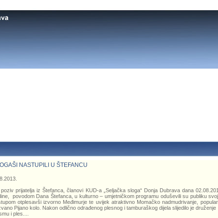
OGAŠI NASTUPILI U ŠTEFANCU
8.2013.
poziv prijatelja iz Štefanca, članovi KUD-a „Seljačka sloga“ Donja Dubrava dana 02.08.20
ine, povodom Dana Štefanca, u kulturno – umjetničkom programu oduševili su publiku svo
tupom otplesavši izvorno Međimurje te uvijek atraktivno Momačko nadmudrivanje, popula
vano Pijano kolo. Nakon odlično odrađenog plesnog i tamburaškog dijela slijedilo je druženje
smu i ples....