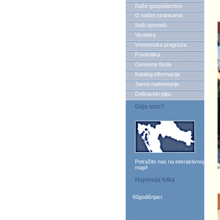
Naše gospodarstvo
O našim strankama
Naši sportaši
Vicoteka
Vremenska prognoza
Fotokritika
Osnovna škola
Katalog informacija
Javno nadmetanje
Dobravski pijac
Gdje smo?
Potražite nas na interaktivnoj
mapi!
Najnovija fotka
60godišnjaci