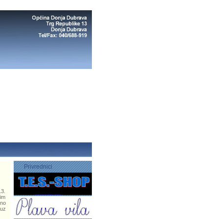
Privrednici
13.
jim
rno
 uz