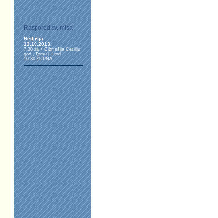
Raspored sv. misa
Nedjelja
13.10.2013.
7.30 za + Čižmešija Ceciliju
god., Tomu i + rod.
10.30 ŽUPNA