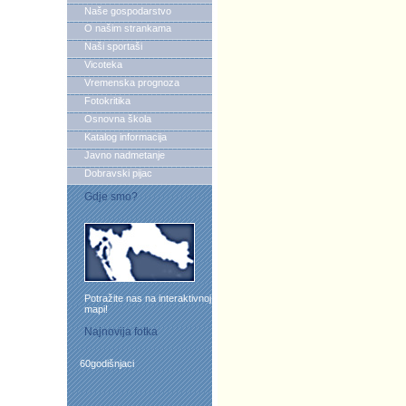
Naše gospodarstvo
O našim strankama
Naši sportaši
Vicoteka
Vremenska prognoza
Fotokritika
Osnovna škola
Katalog informacija
Javno nadmetanje
Dobravski pijac
Gdje smo?
Potražite nas na interaktivnoj
mapi!
Najnovija fotka
60godišnjaci