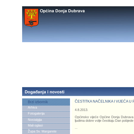
ČESTITKA NAČELNIKA I VIJEĆA U
Brzi izbornik
Arhiva
4.8.2013.
Fotogalerija
Općinsko vijeće Općine Donja Dubrava 
Nostalgija
ljudima dobre volje čestitaju Dan pobjede
Mali oglasi
...
Župa Sv. Margarete