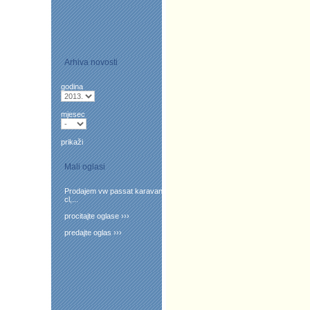
Arhiva novosti
godina
mjesec
prikaži
Mali oglasi
Prodajem vw passat karavan
cl,...
procitajte oglase ›››
predajte oglas ›››