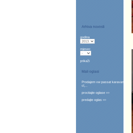
Arhiva novosti
godina
mjesec
prikaži
Mali oglasi
Prodajem vw passat karavan
cl,...
procitajte oglase ›››
predajte oglas ›››