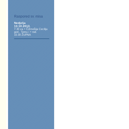
Raspored sv. misa
Nedjelja
13.10.2013.
7.30 za + Čižmešija Ceciliju
god., Tomu i + rod.
10.30 ŽUPNA