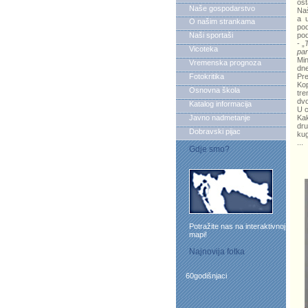
ost
Naše gospodarstvo
Naš
a u
O našim strankama
pod
Naši sportaši
pod
- „
Vicoteka
par
Min
Vremenska prognoza
dn
Fotokritika
Pre
Kop
Osnovna škola
tre
dvo
Katalog informacija
U c
Javno nadmetanje
Kak
dru
Dobravski pijac
kug
...
Gdje smo?
Potražite nas na interaktivnoj
mapi!
Najnovija fotka
60godišnjaci