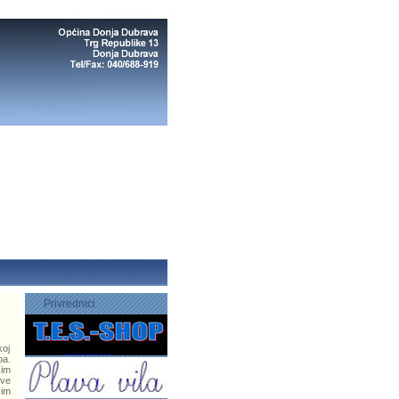
Privrednici
koj
ba.
sim
ove
 im