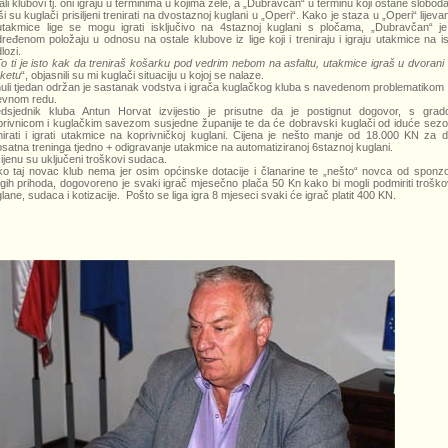
ali klubovi tj. oni igraju u terminima u kojima žele, a „Dubravčan“ u terminu koji ostane slobod
i su kuglači prisiljeni trenirati na dvostaznoj kuglani u „Operi“. Kako je staza u „Operi“ lijeva
takmice lige se mogu igrati isključivo na 4staznoj kuglani s pločama, „Dubravčan“ j
ređenom položaju u odnosu na ostale klubove iz lige koji i treniraju i igraju utakmice na is
lozi.
To ti je isto kak da treniraš košarku pod vedrim nebom na asfaltu, utakmice igraš u dvorani
ketu
“, objasnili su mi kuglači situaciju u kojoj se nalaze.
uli tjedan održan je sastanak vodstva i igrača kuglačkog kluba s navedenom problematikom
evnom redu.
dsjednik kluba Antun Horvat izvijestio je prisutne da je postignut dogovor, s gra
rivnicom i kuglačkim savezom susjedne županije te da će dobravski kuglači od iduće sez
nirati i igrati utakmice na koprivničkoj kuglani. Cijena je nešto manje od 18.000 KN za 
satna treninga tjedno + odigravanje utakmice na automatiziranoj 6staznoj kuglani.
ijenu su uključeni troškovi sudaca.
o taj novac klub nema jer osim općinske dotacije i članarine te „nešto“ novca od sponz
gih prihoda, dogovoreno je svaki igrač mjesečno plača 50 Kn kako bi mogli podmiriti trošk
lane, sudaca i kotizacije. Pošto se liga igra 8 mjeseci svaki će igrač platit 400 KN.