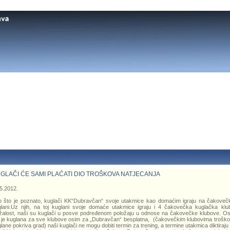
GLAČI ĆE SAMI PLAĆATI DIO TROŠKOVA NATJECANJA
5.2012.
 što je poznato, kuglači KK“Dubravčan“ svoje utakmice kao domaćim igraju na čakoveč
lani.Uz njih, na toj kuglani svoje domaće utakmice igraju i 4 čakovečka kuglačka klu
alost, naši su kuglači u posve podređenom položaju u odnose na čakovečke klubove. O
 je kuglana za sve klubove osim za „Dubravčan“ besplatna, (čakovečkim klubovima trošk
lane pokriva grad) naši kuglači ne mogu dobiti termin za trening, a termine utakmica diktiraju