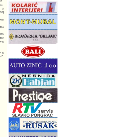
an.
na,
e u
toj
 na
 na
dom
one
dva
ora
ove