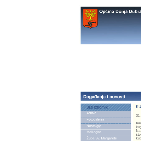
KU
Brzi izbornik
Arhiva
31.
Fotogalerija
Kao
Nostalgija
kug
Naž
Mali oglasi
što
Župa Sv. Margarete
kug