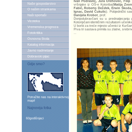
Ivan Podravec, Jura Orehovec, Filip 
Naše gospodarstvo
vršnjake iz OŠ-e Kotoriba(
Matija Zvon
Fabić, Roberto Dežđek, Erwin Škoda,
O našim strankama
Ignac, David Čukulic
). Pobjednički sa
Naši sportaši
Danijela Krobot
, prof.
Donjodubravčani su u prednatjecanju p
Vicoteka
Kotoripčani identičnim rezultatom učenik
U borbi za treće mjesto učenici iz Kuršan
Vremenska prognoza
Prva tri sastava primila su zlatne, srebr
Fotokritika
...
Osnovna škola
Katalog informacija
Javno nadmetanje
Dobravski pijac
Gdje smo?
Potražite nas na interaktivnoj
mapi!
Najnovija fotka
60godišnjaci