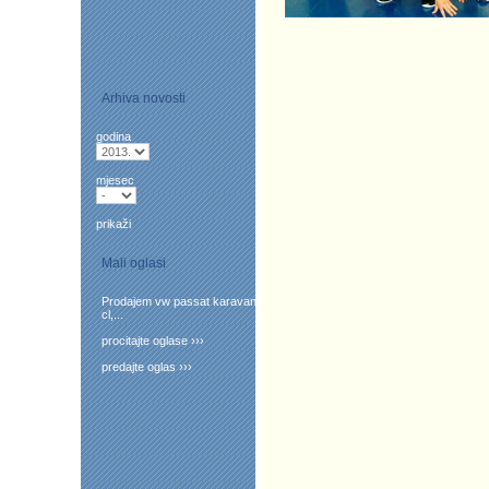
Arhiva novosti
godina
mjesec
prikaži
Mali oglasi
Prodajem vw passat karavan
cl,...
procitajte oglase ›››
predajte oglas ›››