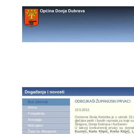
ODBOJKAŠI ŽUPANIJSKI PRVACI
Brzi izbornik
Arhiva
15.5.2012.
Fotogalerija
Osnovna škola Kotoriba je u utorak 15.s
Nostalgija
dječake petih i šestih razreda za koje su
Štrigova, Donja Dubrava i Kuršanec-
Mali oglasi
U takvoj konkurenciji prvaci su post
Župa Sv. Margarete
Kuzmić, Karlo Klipić, Krešo Klipić, L