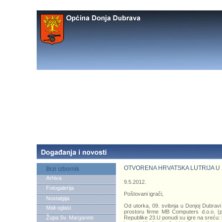
OTVORENA HRVATSKA LUTRIJA U 
Brzi izbornik
Arhiva
9.5.2012.
Fotogalerija
Poštovani igrači,
Nostalgija
Od utorka, 09. svibnja u Donjoj Dubravi
Mali oglasi
prostoru firme MB Computers d.o.o. (
Župa Sv. Margarete
Republike 23.U ponudi su igre na sreću: 