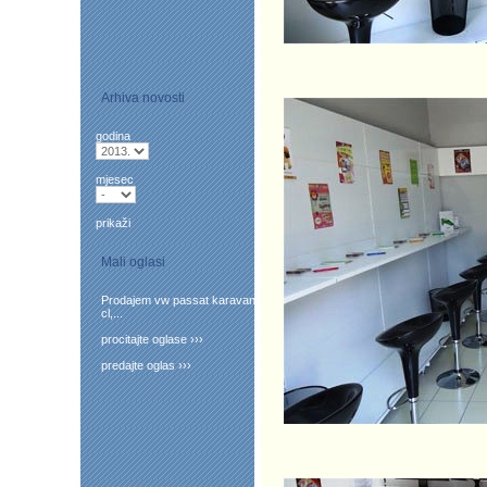
Arhiva novosti
godina
mjesec
prikaži
Mali oglasi
Prodajem vw passat karavan
cl,...
procitajte oglase ›››
predajte oglas ›››