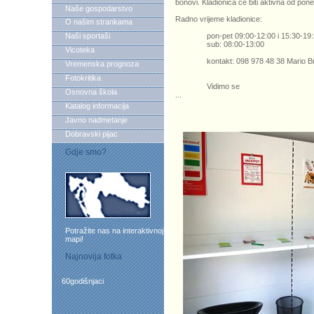
bonovi. Kladionica će biti aktivna od pone
Naše gospodarstvo
Radno vrijeme kladionice:
O našim strankama
Naši sportaši
pon-pet 09:00-12:00 i 15:30-19:
sub: 08:00-13:00
Vicoteka
kontakt: 098 978 48 38 Mario Brl
Vremenska prognoza
Fotokritika
Vidimo se
Osnovna škola
...
Katalog informacija
Javno nadmetanje
Dobravski pijac
Gdje smo?
Potražite nas na interaktivnoj
mapi!
Najnovija fotka
60godišnjaci