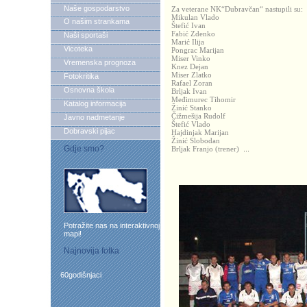
Naše gospodarstvo
Za veterane NK“Dubravčan“ nastupili su:
Mikulan Vlado
O našim strankama
Štefić Ivan
Fabić Zdenko
Naši sportaši
Marić Ilija
Vicoteka
Pongrac Marijan
Miser Vinko
Vremenska prognoza
Knez Dejan
Miser Zlatko
Fotokritika
Rafael Zoran
Osnovna škola
Brljak Ivan
Međimurec Tihomir
Katalog informacija
Žinić Stanko
Čižmešija Rudolf
Javno nadmetanje
Štefić Vlado
Dobravski pijac
Hajdinjak Marijan
Žinić Slobodan
Gdje smo?
Brljak Franjo (trener)
...
Potražite nas na interaktivnoj
mapi!
Najnovija fotka
60godišnjaci