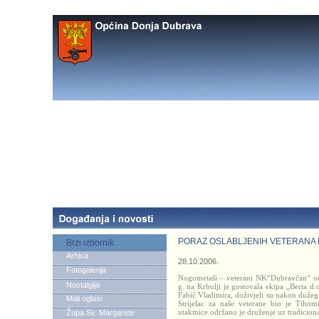
PORAZ OSLABLJENIH VETERANA 
Brzi izbornik
Arhiva
28.10.2006.
Fotogalerija
Nogometaši – veterani NK“Dubravčan“ odi
Nostalgija
g. na Krbulji je gostovala ekipa „Berta d.o
Fabić Vladimira, doživjeli su nakon dužeg 
Mali oglasi
Strijelac za naše veterane bio je Tiho
utakmice održano je druženje uz tradicio
Župa Sv. Margarete