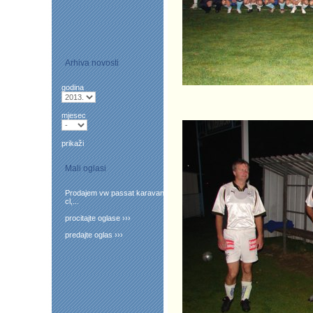
Arhiva novosti
godina
mjesec
prikaži
Mali oglasi
Prodajem vw passat karavan
cl,...
procitajte oglase ›››
predajte oglas ›››