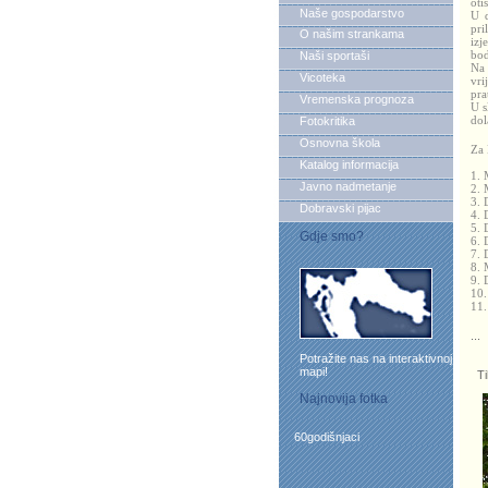
oti
Naše gospodarstvo
U d
pri
O našim strankama
izj
bod
Naši sportaši
Na 
Vicoteka
vri
pra
Vremenska prognoza
U s
dol
Fotokritika
Osnovna škola
Za 
Katalog informacija
1. 
Javno nadmetanje
2. 
3. 
Dobravski pijac
4. 
5. 
Gdje smo?
6. 
7. 
8. 
9. 
10.
11.
...
Potražite nas na interaktivnoj
mapi!
Tih
Najnovija fotka
60godišnjaci