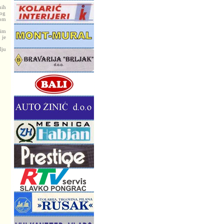
nih
nog
lom
bim
 je
lju