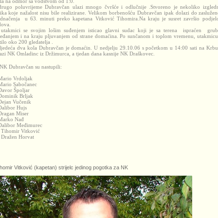
šla na odmor sa vodstvom od 1:0.
rugo poluvrijeme Dubravčan ulazi mnogo čvršće i odlučnije .
Stvoreno je nekoliko izgled
lika koje nažalost nisu bile realizirane. Velikom borbenošću Dubravčan ipak dolazi do zasluže
ednačenja
u 63. minuti preko kapetana Vitković Tihomira.
Na kraju je susret završio podje
ova.
utakmici se svojim lošim suđenjem isticao glavni sudac koji je sa terena
ispraćen
gru
jeđanjem i na kraju pljuvanjem od strane domaćina. Po sunčanom i toplom vremenu, utakmicu
tilo oko 200 gledatelja .
ljedeća dva kola Dubravčan je domaćin. U nedjelju 29.10.06 s početkom u 14:00 sati na Krbu
azi NK Omladinc iz Držimurca, a tjedan dana kasnije NK Draškovec.
NK Dubravčan su nastupili:
Mario Vrdoljak
Mario Sabočanec
Davor Špoljar
Dominik Brljak
Dejan Vučenik
Dalibor Hujs
Dragan Miser
Marko Nađ
Dalibor Međimurec
 Tihomir Vitković
 Dražen Horvat
omir Vitković (kapetan) strijelc jedinog pogotka za NK