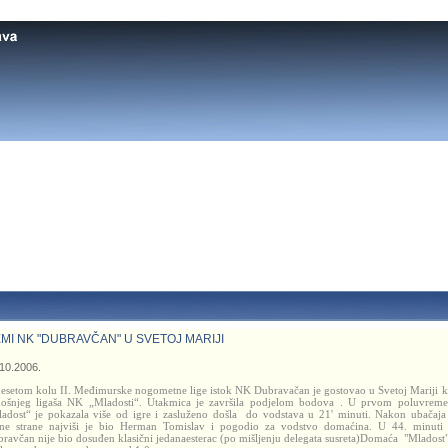
MI NK "DUBRAVČAN" U SVETOJ MARIJI
10.2006.
esetom kolu II. Međimurske nogometne lige istok NK Dubravačan je gostovao u Svetoj Mariji 
ošnjeg ligaša NK „Mladosti“. Utakmica je završila podjelom bodova . U prvom poluvrem
adost“ je pokazala više od igre i zasluženo došla
do vodstava u 21' minuti.
Nakon ubačaja
ne strane najviši je bio Herman Tomislav i pogodio za vodstvo domaćina.
U 44. minuti
ravčan nije bio dosuđen klasični jedanaesterac (po mišljenju delegata susreta)Domaća "Mladost"