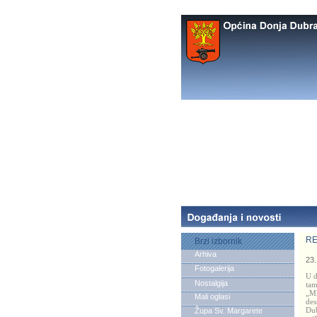
RE
Brzi izbornik
Arhiva
23.
Fotogalerija
U d
Nostalgija
tam
„Ml
Mali oglasi
des
Dub
Župa Sv. Margarete