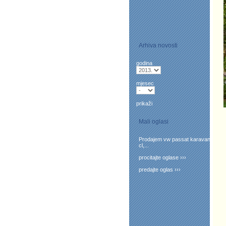
Arhiva novosti
godina
mjesec
prikaži
Mali oglasi
Prodajem vw passat karavan
cl,...
procitajte oglase ›››
predajte oglas ›››