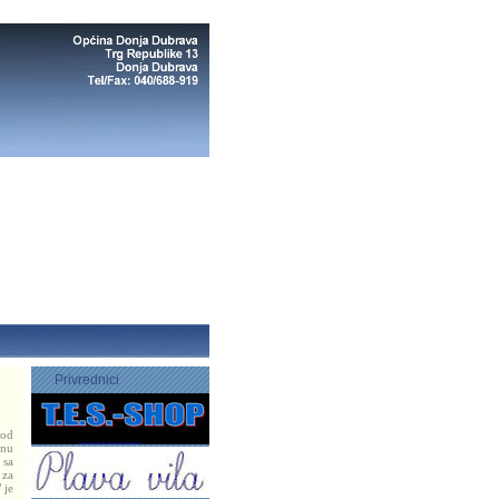
Privrednici
kod
enu
 sa
 za
 je