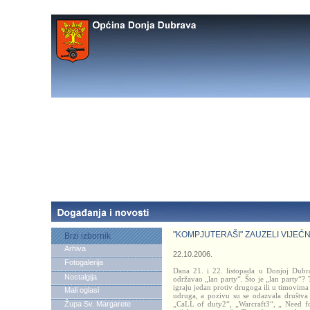
"KOMPJUTERAŠI" ZAUZELI VIJEĆ
Brzi izbornik
Arhiva
22.10.2006.
Fotogalerija
Dana 21. i 22. listopada u Donjoj Dubra
Nostalgija
održavao „lan party“. Što je „lan party“? 
igraju jedan protiv drugoga ili u timovim
Mali oglasi
udruga, a pozivu su se odazvala društva 
Župa Sv. Margarete
„CaLL of duty2“, „Warcraft3“, „ Need fo