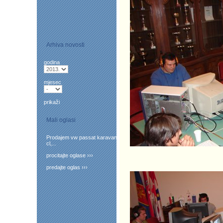
Arhiva novosti
godina
mjesec
prikaži
Mali oglasi
Prodajem vw passat karavan
cl,...
procitajte oglase ›››
predajte oglas ›››