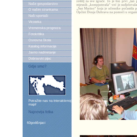
roštilj za sve igrače. To je bio prvi „la
Naše gospodarstvo
mjesnih „kompjuteraša“ već je sudjelovala
„San Marino“ koja je učesnike počastila 
O našim strankama
Općini Donja Dubrava na pomoći u organi
Naši sportaši
Vicoteka
Vremenska prognoza
Fotokritika
Osnovna škola
Katalog informacija
Javno nadmetanje
Dobravski pijac
Gdje smo?
Potražite nas na interaktivnoj
mapi!
Najnovija fotka
60godišnjaci