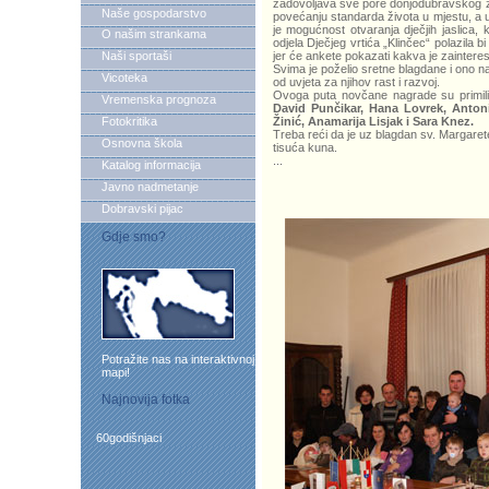
zadovoljava sve pore donjodubravskog živ
Naše gospodarstvo
povećanju standarda života u mjestu, a u
je mogućnost otvaranja dječjih jaslica,
O našim strankama
odjela Dječjeg vrtića „Klinčec“ polazila
Naši sportaši
jer će ankete pokazati kakva je zainteresi
Svima je poželio sretne blagdane i ono naj
Vicoteka
od uvjeta za njihov rast i razvoj.
Ovoga puta novčane nagrade su primili 
Vremenska prognoza
David Punčikar, Hana Lovrek, Antonij
Fotokritika
Žinić, Anamarija Lisjak i Sara Knez.
Treba reći da je uz blagdan sv. Margarete n
Osnovna škola
tisuća kuna.
...
Katalog informacija
Javno nadmetanje
Dobravski pijac
Gdje smo?
Potražite nas na interaktivnoj
mapi!
Najnovija fotka
60godišnjaci