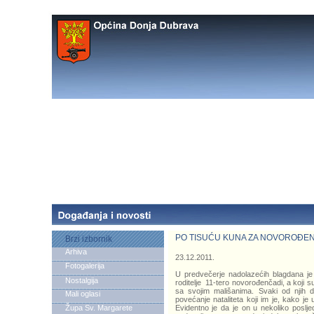
PO TISUĆU KUNA ZA NOVOROĐE
Brzi izbornik
Arhiva
23.12.2011.
Fotogalerija
U predvečerje nadolazećih blagdana je 
Nostalgija
roditelje 11-tero novorođenčadi, a koji su
sa svojim mališanima. Svaki od njih 
Mali oglasi
povećanje nataliteta koji im je, kako je
Župa Sv. Margarete
Evidentno je da je on u nekoliko poslj