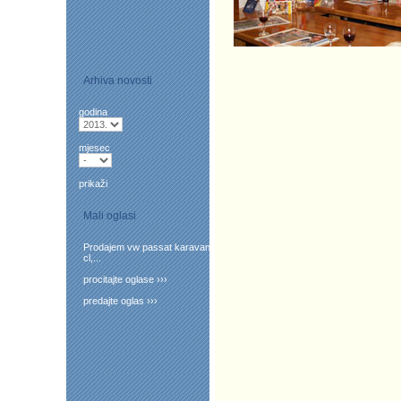
Arhiva novosti
godina
mjesec
prikaži
Mali oglasi
Prodajem vw passat karavan
cl,...
procitajte oglase ›››
predajte oglas ›››