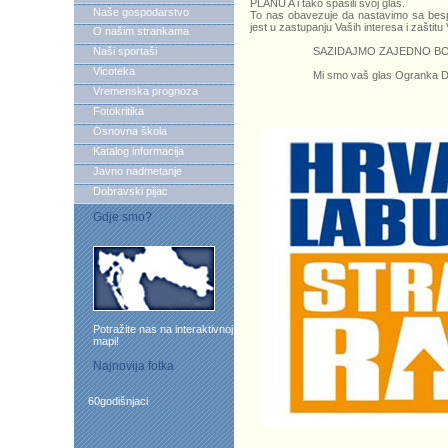
PLANU A i tako spasili svoj glas.
Naše gospodarstvo
To nas obavezuje da nastavimo sa bes
jest u zastupanju Vaših interesa i zaštitu
O našim strankama
Naši sportaši
SAZIDAJMO ZAJEDNO BOLJ
Vicoteka
Mi smo vaš glas Ogranka Donja
Vremenska prognoza
Fotokritika
Osnovna škola
Katalog informacija
Javno nadmetanje
Dobravski pijac
Gdje smo?
Potražite nas na interaktivnoj
mapi!
Najnovija fotka
60godišnjaci