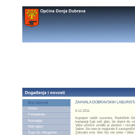
ZAHVALA DOBRAVSKIH LABURIST
Brzi izbornik
Arhiva
6.12.2011.
Fotogalerija
Kupnjom naših suvenira, Radničkih Dio
Nostalgija
kampanji čuje naš glas, da dopre do veli
Vaše učešće urodilo je plodom i rezulti
Mali oglasi
Sabor, što nam je osiguralo 6 zastupnički
Župa Sv. Margarete
Zahvalni smo Vam što ste sebe i Vaše i