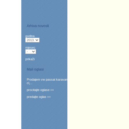
Arhiva novosti
godina
mjesec
prikaži
Mali oglasi
Prodajem vw passat karavan
cl,...
procitajte oglase ›››
predajte oglas ›››