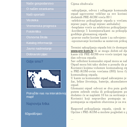
Naše gospodarstvo
Cijena obuhvaća:
O našim strankama
-sakupljanje, odvoz i odlaganje komunal
otpad ugovorene veličine za sve korisni
Naši sportaši
dodatnih PRE-KOM vreća 80 l
Vicoteka
-selektivno prikupljanje otpada u vrećam
mjesec papir, drugi mjesec ambalažu)
Vremenska prognoza
-besplatne vreće za selektivno prikupljanje
-korištenje 5 kontejnera/kanti za prikupl
Fotokritika
godišnje glomaznog otpada
Osnovna škola
-pravne osobe koriste kante i za odvojeno 
-upoznavanje korisnika sa sustavom prikuplj
Katalog informacija
Termini sakupljanja otpada biti će dostu
Javno nadmetanje
www.pre-kom.hr
ili se mogu dobiti od dj
Dobravski pijac
kante i/ili PRE-KOM-ove vreće iznijeti isp
dan odvoza otpada.
Sav odloženi komunalni otpad mora se nala
Gdje smo?
Otpad mora biti tako složen u posudu da pr
Korisnici kojima volumen komunalnog otp
u PRE-KOM-ovim vrećama (80l) kroz čiju
komunalnog otpada.
U kante za komunalni otpad zabranjeno je o
žar, lešine životinja, baterije, akumulato
otpad.
Glomazni otpad odvozi se dva puta godišn
putem zelenih otoka ili prikupljanjem p
Potražite nas na interaktivnoj
dodatno će se naplatiti 10 kn za sortiranje 
mapi!
Korisnici koji nepravilno postupaju sa
postupanja sa otpadom obavezna je za sva 
Najnovija fotka
Raspored prikupljanja otpada, cjenik t
Općine i PRE-KOM-a možete pogledati u 
60godišnjaci
...