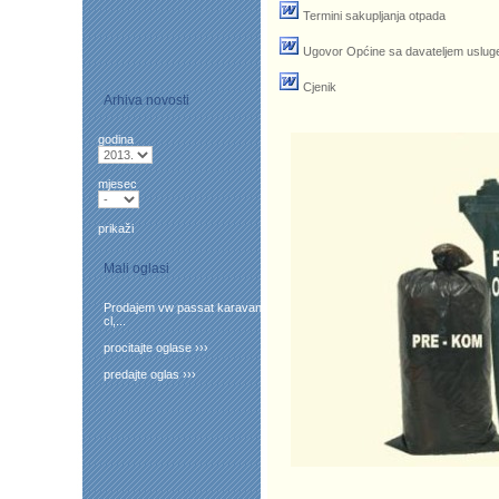
Termini sakupljanja otpada
Ugovor Općine sa davateljem uslug
Cjenik
Arhiva novosti
godina
mjesec
prikaži
Mali oglasi
Prodajem vw passat karavan
cl,...
procitajte oglase ›››
predajte oglas ›››