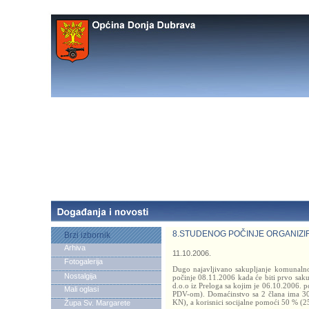
8.STUDENOG POČINJE ORGANIZ
Brzi izbornik
Arhiva
11.10.2006.
Fotogalerija
Dugo najavljivano sakupljanje komunalnog
Nostalgija
počinje 08.11.2006 kada će biti prvo sa
d.o.o iz Preloga sa kojim je 06.10.2006. 
Mali oglasi
PDV-om). Domaćinstvo sa 2 člana ima 3
KN), a korisnici socijalne pomoći 50 % (2
Župa Sv. Margarete