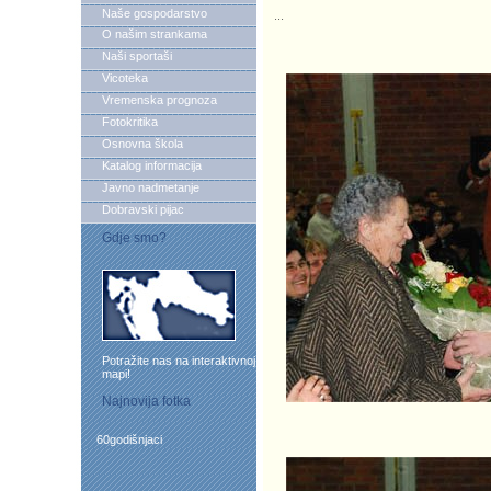
Naše gospodarstvo
...
O našim strankama
Naši sportaši
Vicoteka
Vremenska prognoza
Fotokritika
Osnovna škola
Katalog informacija
Javno nadmetanje
Dobravski pijac
Gdje smo?
Potražite nas na interaktivnoj
mapi!
Najnovija fotka
60godišnjaci