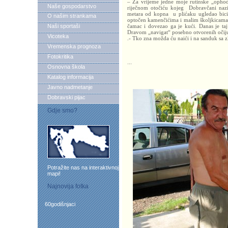
– Za vrijeme jedne moje rutinske „opho
Naše gospodarstvo
riječnom otočiću kojeg Dobravčani naziv
metara od kopna u plićaku ugledao bicikl
O našim strankama
optočen kamenčićima i malim školjkicama,
Naši sportaši
čamac i dovezao ga je kući. Danas je ta
Dravom „navigat“ posebno otvorenih očij
Vicoteka
.- Tko zna možda ću naići i na sanduk sa 
Vremenska prognoza
Fotokritika
...
Osnovna škola
Katalog informacija
Javno nadmetanje
Dobravski pijac
Gdje smo?
Potražite nas na interaktivnoj
mapi!
Najnovija fotka
60godišnjaci