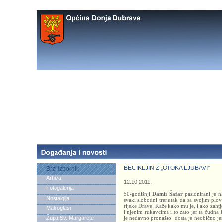
BECIKLJIN Z „OTOKA LJUBAVI“
Brzi izbornik
Arhiva
12.10.2011.
Fotogalerija
50-godišnji
Damir Šafar
pasionirani je n
Nostalgija
svaki slobodni trenutak da sa svojim plo
rijeke Drave. Kaže kako mu je, i ako zaht
Mali oglasi
i njenim rukavcima i to zato jer ta čudna 
Župa Sv. Margarete
je nedavno pronašao dosta je neobično jer j