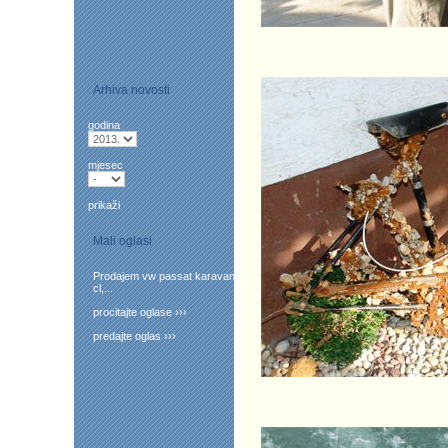
Arhiva novosti
godina
mjesec
prikaži
Mali oglasi
Prodajem vw passat karavan
cl,...
procitajte oglase ›››
predajte oglas ›››