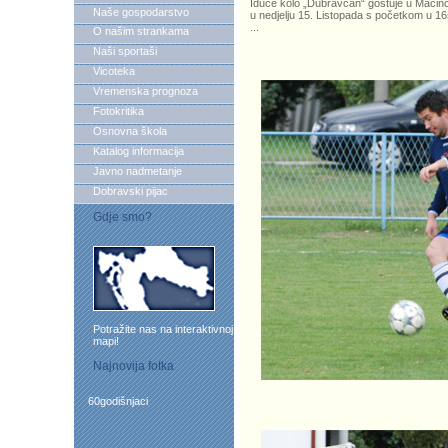
Iduće kolo „Dubravčan“ gostuje u Macinc
Naše gospodarstvo
u nedjelju 15. Listopada s početkom u 16s
...
O našim strankama
Naši sportaši
Vicoteka
Vremenska prognoza
Fotokritika
Osnovna škola
Katalog informacija
Javno nadmetanje
Dobravski pijac
Gdje smo?
Potražite nas na interaktivnoj
mapi!
Najnovija fotka
60godišnjaci