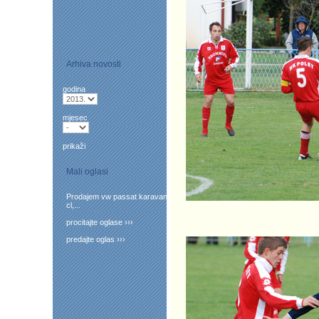
Arhiva novosti
godina
mjesec
prikaži
Mali oglasi
Prodajem vw passat karavan
cl,...
procitajte oglase ›››
predajte oglas ›››