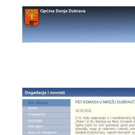
PET KOMADA U MREŽU DUBRAV
Brzi izbornik
Arhiva
10.10.2011.
Fotogalerija
U 9. Kolu natjecanja u I međimurskoj li
Nostalgija
„Polet “ iz Sv. Martina na Muri. Uvodnih 1
vjetra (neki će reći golmana) gosti pos
Mali oglasi
ispustila, nego je utakmicu rutinski pr
Župa Sv. Margarete
nanijela Dubravčanu najveći domaćih por