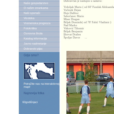
Dubravčan je nastupio u sastavu:
Naše gospodarstvo
Vrdoljak Mario
( od 60' Fundak Aleksanda
O našim strankama
Vučenik Dejan
Naši sportaši
Hujs Dalibor
Sabočanec Mario
Vicoteka
Miser Dragan
Brljak Dominik( od 78' Fabić Vladimir )
Vremenska prognoza
Nađ Marko
Fotokritika
Vitković Tihomir
Brljak Benjamin
Osnovna škola
Horvat Dražen
Špoljar Davor
...
Katalog informacija
Javno nadmetanje
Dobravski pijac
Gdje smo?
Potražite nas na interaktivnoj
mapi!
Najnovija fotka
60godišnjaci