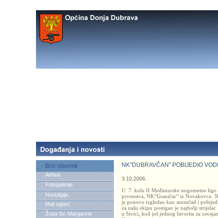
NK"DUBRAVČAN" POBIJEDIO VO
Brzi izbornik
Arhiva
3.10.2006.
Fotogalerija
U
7. kolu II Međimurske nogometne lige
Nostalgija
prvenstva, NK“Graničar“ iz Novakovca. N
je ponovo izgledao kao momčad i pobijed
Mali oglasi
za našu ekipu postigao je najbolji strijel
Župa Sv. Margarete
u Sivici, kod još jednog favorita za osvajan