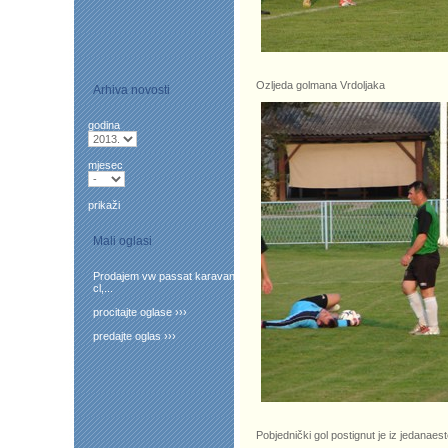
Ozljeda golmana Vrdoljaka
Arhiva novosti
godina
mjesec
prikaži
Mali oglasi
Prodajem vw passat karavan
cl,...
procitajte oglase ›››
predajte oglas ›››
Pobjednički gol postignut je iz jedanaes