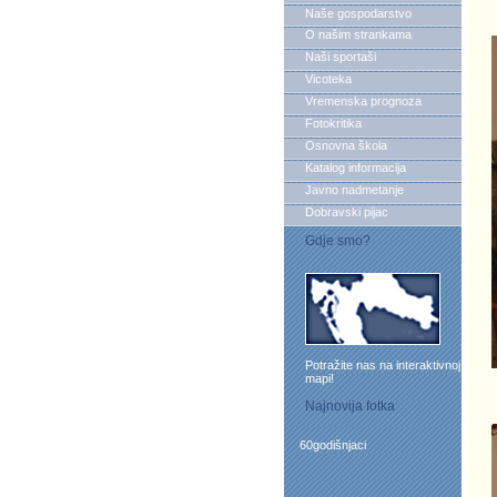
Naše gospodarstvo
O našim strankama
Naši sportaši
Vicoteka
Vremenska prognoza
Fotokritika
Osnovna škola
Katalog informacija
Javno nadmetanje
Dobravski pijac
Gdje smo?
Potražite nas na interaktivnoj
mapi!
Najnovija fotka
60godišnjaci