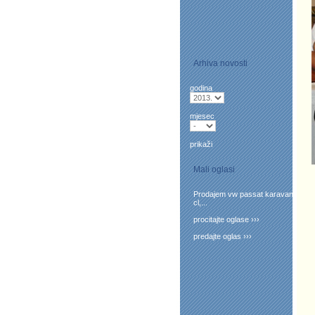
Arhiva novosti
godina
mjesec
prikaži
Mali oglasi
Prodajem vw passat karavan
cl,...
procitajte oglase ›››
predajte oglas ›››