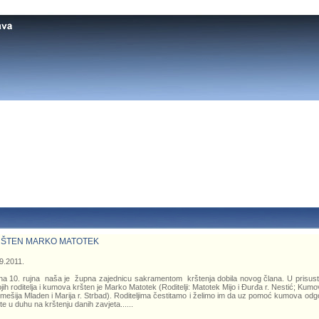
ŠTEN MARKO MATOTEK
9.2011.
a 10. rujna naša je župna zajednicu sakramentom krštenja dobila novog člana. U prisus
jih roditelja i kumova kršten je Marko Matotek (
Roditelji: Matotek Mijo i Đurđa r. Nestić; Kumo
mešija Mladen i Marija r. Strbad
). Roditeljima čestitamo i želimo im da uz pomoć kumova odg
ete u duhu na krštenju danih zavjeta...
...