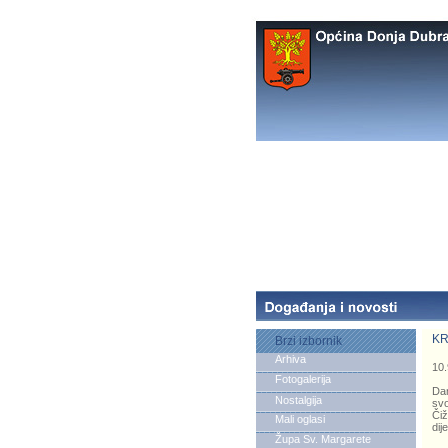
KR
Brzi izbornik
Arhiva
10.
Fotogalerija
Dan
Nostalgija
svo
Čiž
Mali oglasi
dij
Župa Sv. Margarete