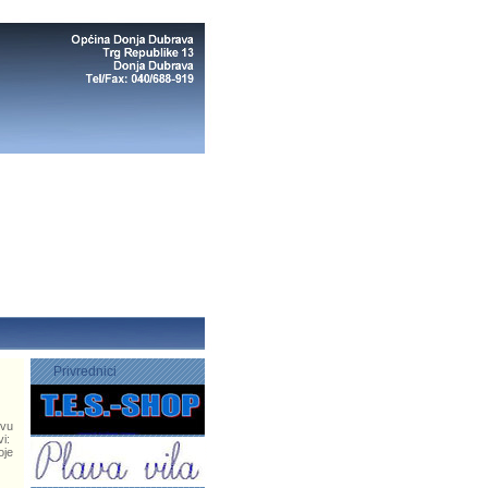
Privrednici
tvu
vi:
oje