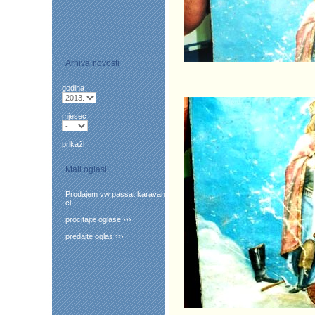
Arhiva novosti
godina
mjesec
prikaži
Mali oglasi
Prodajem vw passat karavan
cl,...
procitajte oglase ›››
predajte oglas ›››