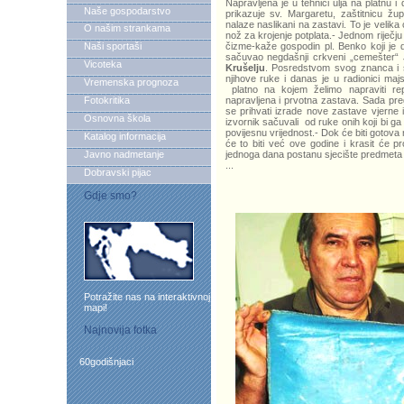
Napravljena je u tehnici ulja na platnu 
Naše gospodarstvo
prikazuje sv. Margaretu, zaštitnicu ž
nalaze naslikani na zastavi. To je velika
O našim strankama
nož za krojenje potplata.- Jednom riječju
Naši sportaši
čizme-kaže gospodin pl. Benko koji je
sačuvao negdašnji crkveni „cemešter“
Vicoteka
Krušelju
. Posredstvom svog znanca i 
njihove ruke i danas je u radionici ma
Vremenska prognoza
platno na kojem želimo napraviti re
Fotokritika
napravljena i prvotna zastava. Sada pr
se prihvati izrade nove zastave vjerne 
Osnovna škola
izvornik sačuvali od ruke onih koji bi ga
povijesnu vrijednost.- Dok će biti gotov
Katalog informacija
će to biti već ove godine i krasit će 
Javno nadmetanje
jednoga dana postanu sjecište predmeta 
...
Dobravski pijac
Gdje smo?
Potražite nas na interaktivnoj
mapi!
Najnovija fotka
60godišnjaci