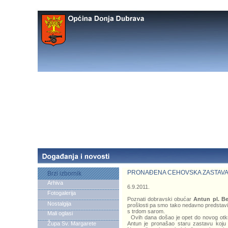
PRONAĐENA CEHOVSKA ZASTAVA
Brzi izbornik
Arhiva
6.9.2011.
Fotogalerija
Poznati dobravski obućar
Antun pl. B
Nostalgija
prošlosti pa smo tako nedavno predstav
s trdom sarom.
Mali oglasi
Ovih dana došao je opet do novog otkrić
Župa Sv. Margarete
Antun je pronašao staru zastavu koju