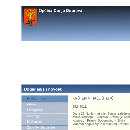
KRŠTEN MIHAEL ŠTEFIĆ
Brzi izbornik
Arhiva
25.6.2011.
Fotogalerija
Dana 25. lipnja naša je župna zajednic
Nostalgija
svojih roditelja i kumova kršten je Miha
Kumovi: Franjo Bogomolec i Silvija r.
Mali oglasi
kumova odgoje dijete u duhu na krštenju d
Župa Sv. Margarete
...