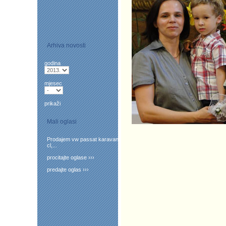
Arhiva novosti
godina
mjesec
prikaži
Mali oglasi
Prodajem vw passat karavan
cl,...
procitajte oglase ›››
predajte oglas ›››