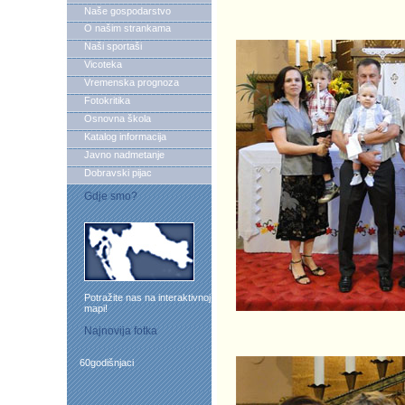
Naše gospodarstvo
O našim strankama
Naši sportaši
Vicoteka
Vremenska prognoza
Fotokritika
Osnovna škola
Katalog informacija
Javno nadmetanje
Dobravski pijac
Gdje smo?
Potražite nas na interaktivnoj
mapi!
Najnovija fotka
60godišnjaci