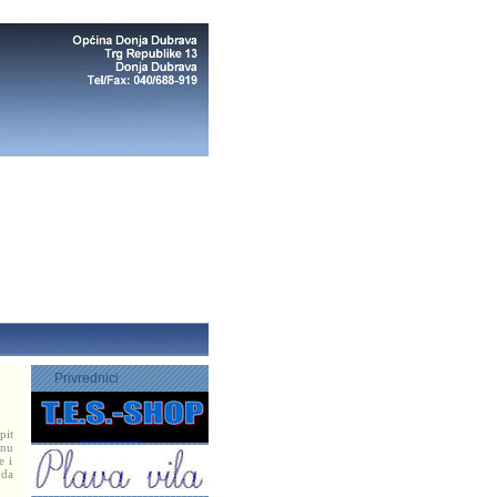
Privrednici
pit
anu
e i
 da