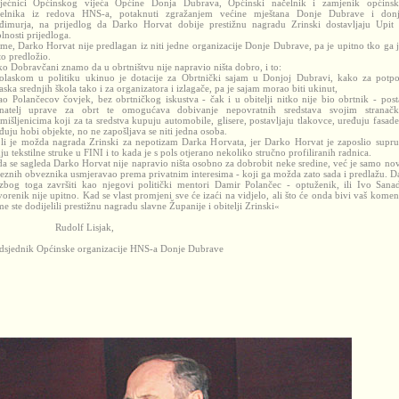
jećnici Općinskog vijeća Općine Donja Dubrava, Općinski načelnik i zamjenik općins
čelnika iz redova HNS-a, potaknuti zgražanjem većine mještana Donje Dubrave i don
imurja, na prijedlog da Darko Horvat dobije prestižnu nagradu Zrinski dostavljaju Upit
lnosti prijedloga.
me, Darko Horvat nije predlagan iz niti jedne organizacije Donje Dubrave, pa je upitno tko ga j
to predložio.
o Dobravčani znamo da u obrtništvu nije napravio ništa dobro, i to:
olaskom u politiku ukinuo je dotacije za Obrtnički sajam u Donjoj Dubravi, kako za potp
aska srednjih škola tako i za organizatora i izlagače, pa je sajam morao biti ukinut,
ao Polančecov čovjek, bez obrtničkog iskustva - čak i u obitelji nitko nije bio obrtnik - post
natelj uprave za obrt te omogućava dobivanje nepovratnih sredstava svojim stranač
omišljenicima koji za ta sredstva kupuju automobile, glisere, postavljaju tlakovce, uređuju fasade
đuju hobi objekte, no ne zapošljava se niti jedna osoba.
li je možda nagrada Zrinski za nepotizam Darka Horvata, jer Darko Horvat je zaposlio supr
ju tekstilne struke u FINI i to kada je s pols otjerano nekoliko stručno profiliranih radnica.
a se sagleda Darko Horvat nije napravio ništa osobno za dobrobit neke sredine, već je samo no
eznih obveznika usmjeravao prema privatnim interesima - koji ga možda zato sada i predlažu. Da
zbog toga završiti kao njegovi politički mentori Damir Polančec - optuženik, ili Ivo Sana
vorenik nije upitno. Kad se vlast promjeni sve će izaći na vidjelo, ali što će onda bivi vaš komen
e ste dodijelili prestižnu nagradu slavne Županije i obitelji Zrinski«
udolf L
isjak,
dsjednik Općinske organizacije HNS-a Donje Dubrave