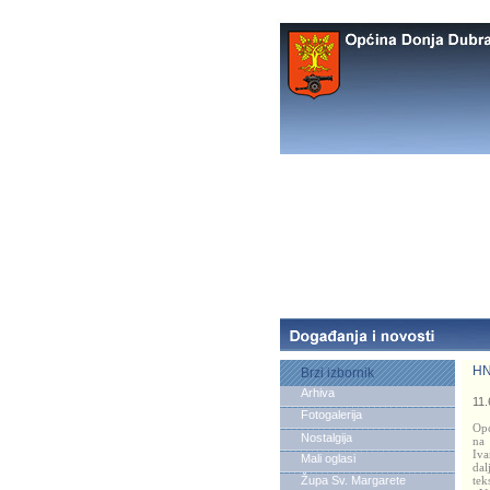
HN
Brzi izbornik
Arhiva
11.
Fotogalerija
Opć
Nostalgija
na 
Iva
Mali oglasi
dal
Župa Sv. Margarete
tek