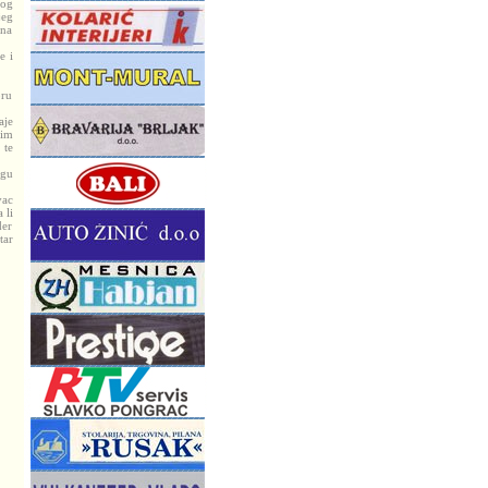
kog
jeg
 na
e i
oru
aje
kim
 te
ugu
vac
 li
der
tar