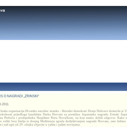
S O NAGRADI „ZRINSKI“
6.2011.
inska organizacija Hrvatske narodne stranke - liberalni demokrati Donje Dubrave dostavila je U
okolnosti prijedloga kandidata Darka Horvata za prestižnu županijsku nagradu Zrinski žup
nu Perhoču i predsjedniku Skupštine Petru Novačkom, na koji nismo dobili odgovor. Kako s
je veliki broj žitelja iz donjeg Međimurja zgraža dodjeljivanjem nagrade Horvatu, zato želimo
st i naš upit od 29. ožujka objavite u vašim i našim novinama.