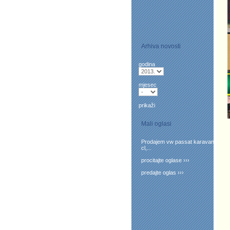
Arhiva novosti
godina
mjesec
prikaži
Mali oglasi
Prodajem vw passat karavan
cl,...
procitajte oglase ›››
predajte oglas ›››