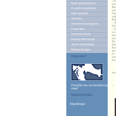
»Vi
Naše gospodarstvo
na
Međ
O našim strankama
oko
Naši sportaši
Nai
zaš
Vicoteka
Kak
- d
Vremenska prognoza
dol
Fotokritika
- k
rav
Osnovna škola
ist
ure
Katalog informacija
Da 
Javno nadmetanje
San
Kad
Dobravski pijac
por
će 
Gdje smo?
zat
kom
R
pre
...
Potražite nas na interaktivnoj
mapi!
Najnovija fotka
60godišnjaci