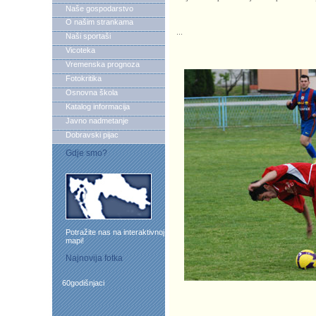
Naše gospodarstvo
O našim strankama
...
Naši sportaši
Vicoteka
Vremenska prognoza
Fotokritika
Osnovna škola
Katalog informacija
Javno nadmetanje
Dobravski pijac
Gdje smo?
Potražite nas na interaktivnoj
mapi!
Najnovija fotka
60godišnjaci