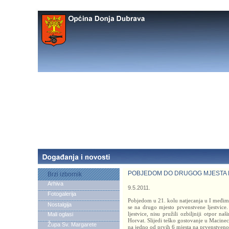
POBJEDOM DO DRUGOG MJESTA 
Brzi izbornik
Arhiva
9.5.2011.
Fotogalerija
Pobjedom u 21. kolu natjecanja u I međim
Nostalgija
se na drugo mjesto prvenstvene ljestvice.
ljestvice, nisu pružili ozbiljniji otpor n
Mali oglasi
Horvat. Slijedi teško gostovanje u Macinec
Župa Sv. Margarete
na jedno od prvih 6 mjesta na prvenstvenoj 