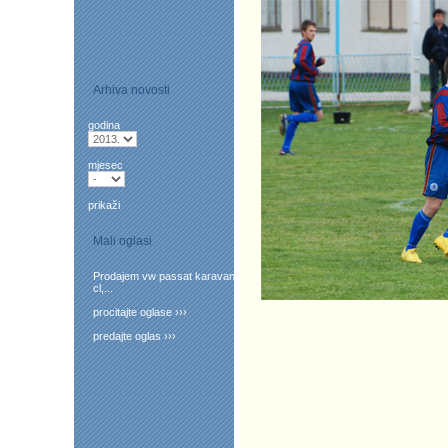
Arhiva novosti
godina
mjesec
prikaži
Mali oglasi
Prodajem vw passat karavan
cl,...
procitajte oglase ›››
predajte oglas ›››