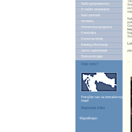
Tad
Naše gospodarstvo
Sre
osn
O našim strankama
nat
Naši sportaši
Nak
Vicoteka
po
Gi
Vremenska prognoza
Iv
Fotokritika
Naj
Sve
Osnovna škola
I 
Lu
Katalog informacija
Sv
Javno nadmetanje
pla
Dobravski pijac
r
...
Gdje smo?
Potražite nas na interaktivnoj
mapi!
Najnovija fotka
60godišnjaci