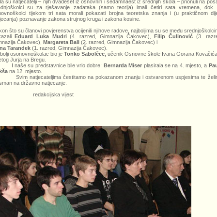
a su natjecatelji – njih dvadeset iz osnovnih i sedamnaest iz srednjih škola – prionuli na pos
dnjoškolci su za rješavanje zadataka (samo teorija) imali četiri sata vremena, dok
ovnoškolci tijekom tri sata morali pokazati brojna teoretska znanja i (u praktičnom dij
jecanja) poznavanje zakona strujnog kruga i zakona kosine.
on što su članovi povjerenstva ocijenili njihove radove, najboljima su se među srednjoškolc
kazali
Eduard Luka Mudri
(4. razred, Gimnazija Čakovec),
Filip Čulinović
(3. razr
mnazija Čakovec),
Margareta Bali
(2. razred, Gimnazija Čakovec) i
ana Tarandek
(1. razred, Gimnazija Čakovec).
bolji osonovnoškolac bio je
Tonko Sabolčec,
učenik Osnovne škole Ivana Gorana Kovačića
tog Jurja na Bregu.
naše su predstavnice bile vrlo dobre:
Bernarda Miser
plasirala se na 4. mjesto, a
Pau
kša
na 12. mjesto.
im natjecateljima čestitamo na pokazanom znanju i ostvarenom uspjesima te želi
sman na državno natjecanje.
edakcijska vijest