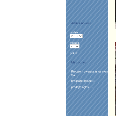
Arhiva novosti
godina
mjesec
prikaži
Mali oglasi
Prodajem vw passat karavan
cl,...
procitajte oglase ›››
predajte oglas ›››