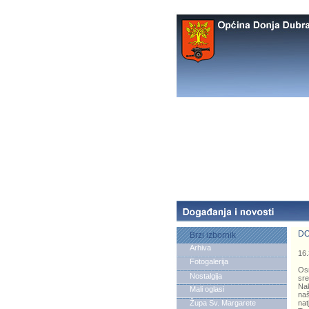
DO
Brzi izbornik
Arhiva
16.
Fotogalerija
Osn
Nostalgija
sre
Nak
Mali oglasi
naš
Župa Sv. Margarete
nat