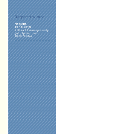
Raspored sv. misa
Nedjelja
13.10.2013.
7.30 za + Čižmešija Ceciliju
god., Tomu i + rod.
10.30 ŽUPNA