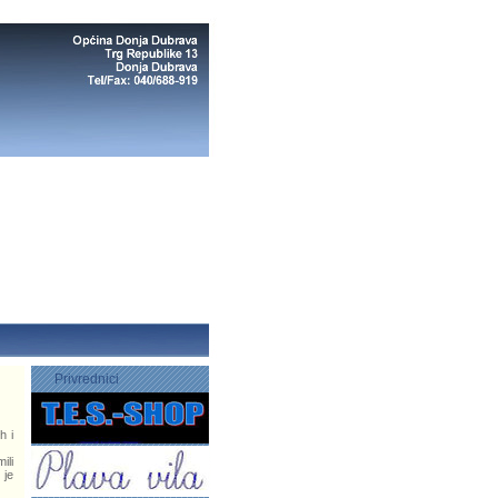
Privrednici
h i
ili
 je