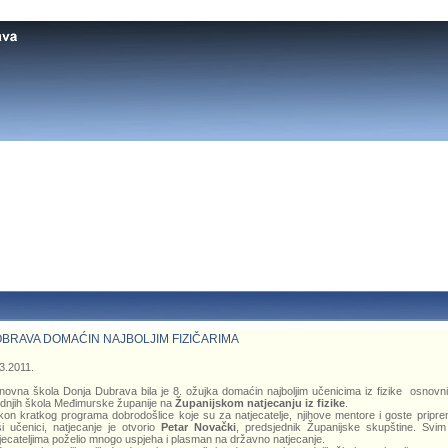
BRAVA DOMAĆIN NAJBOLJIM FIZIČARIMA
3.2011.
ovna škola Donja Dubrava bila je 8. ožujka domaćin najboljim učenicima iz fizike osnovni
dnjih škola Međimurske županije na
Županijskom natjecanju iz fizike
.
on kratkog programa dobrodošlice koje su za natjecatelje, njihove mentore i goste priprem
i učenici, natjecanje je otvorio
Petar Novački
, predsjednik Županijske skupštine. Svim
jecateljima poželio mnogo uspjeha i plasman na državno natjecanje.