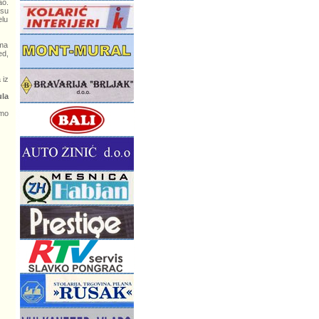
ao.
 su
elu
ima
ed,
 iz
la
mo