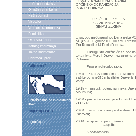
HRVATSKA NARODNA STRANKA
Naše gospodarstvo
OPĆINSKA OGRANIZACIJA
DONJA DUBRAVA
O našim strankama
Naši sportaši
UPUĆUJE P O Z I V
Vicoteka
ČLANOVIMA HNS-a
SIMPATIZERIMA
Vremenska prognoza
Fotokritika
U povodu međunarodnog Dana rijeka P
Osnovna škola
ožujka 2011. godine u 19,00 sati u prostor
Trg Republike 13 Donja Dubrava
Katalog informacija
Javno nadmetanje
Okrugli stol održati će se pod nazivo
toka rijeka Mure i Drave - uz stručnu
Dobravski pijac
Dubrave.
Gdje smo?
Program okruglog stola:
19,05 - Pozdrav domaćina sa uvodom u z
zaštite od onečišćenja rijeke Drave i
Varga;
19,15 - Turistički potencijali rijeka Dra
Međimurja;
19,30 - prezentacija namjere Hrvatskih 
Potražite nas na interaktivnoj
ZEUS-a;
mapi!
20,00 – osvrt na temu predsjednika H
Najnovija fotka
Posavca;
20,10 - rasprava o prezentiranom
60godišnjaci
- zaključci.
S poštovanjem