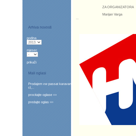
ZA ORGANIZATOR
Marijan Varga
...
Arhiva novosti
godina
mjesec
prikaži
Mali oglasi
Prodajem vw passat karavan
cl,...
procitajte oglase ›››
predajte oglas ›››