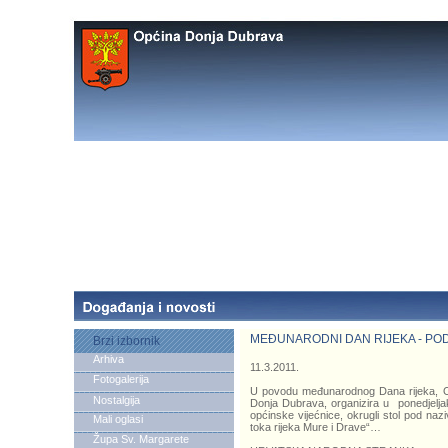
MEĐUNARODNI DAN RIJEKA - POD
Brzi izbornik
Arhiva
11.3.2011.
Fotogalerija
U povodu međunarodnog Dana rijeka, O
Nostalgija
Donja Dubrava, organizira u ponedjeljak
općinske vijećnice, okrugli stol pod naz
Mali oglasi
toka rijeka Mure i Drave“…
Župa Sv. Margarete