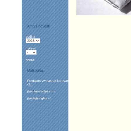
Arhiva novosti
godina
mjesec
prikaži
Mali oglasi
Prodajem vw passat karavan
cl,...
procitajte oglase ›››
predajte oglas ›››