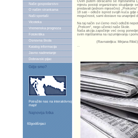
Ovim putem obraćamo se mještanima Do
Naše gospodarstvo
mjestu postoji organizirano skupljanje se
predavali (jednom mjesečno) „Prekomu“ 
O našim strankama
18 sati – odlože ispred svojih kuća gdje ć
Naši sportaši
mogućnosti, sami dostave na unaprijed 
Vicoteka
Na taj način svi ćemo moći odložiti nepo
„Prekom“, nego učenici naše škole.
Vremenska prognoza
Naša akcija započinje već ovog ponedjelj
Fotokritika
svim mještanima na razumijevanju i pomoći
Osnovna škola
(Ravnateljica: Mirjana Ribić)
...
Katalog informacija
Javno nadmetanje
Dobravski pijac
Gdje smo?
Potražite nas na interaktivnoj
mapi!
Najnovija fotka
60godišnjaci