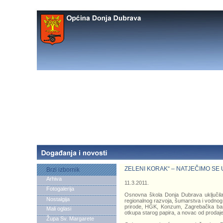
ZELENI KORAK“ – NATJEČIMO SE
Brzi izbornik
Arhiva
11.3.2011.
Fotogalerija
Osnovna škola Donja Dubrava uključila s
Nostalgija
regionalnog razvoja, šumarstva i vodno
prirode, HGK, Konzum, Zagrebačka banka,
Mali oglasi
otkupa starog papira, a novac od prodaje
Župa Sv. Margarete