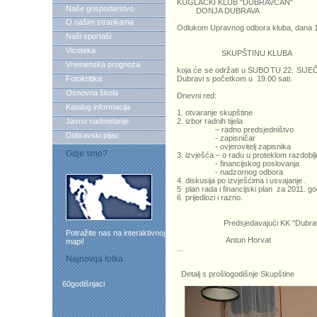
KUGLAČKI KLUB ''DUBRAVČAN''
Naše gospodarstvo
DONJA DUBRAVA
O našim strankama
Odlukom Upravnog odbora kluba, dana 1
Naši sportaši
Vicoteka
SKUPŠTINU KLUBA
Vremenska prognoza
koja će se održati u SUBOTU 22. SIJEČ
Fotokritika
Dubravi s početkom u 19.00 sati.
Osnovna škola
Dnevni red:
Katalog informacija
1. otvaranje skupštine
Javno nadmetanje
2. izbor radnih tijela
– radno predsjedništvo
Dobravski pijac
- zapisničar
- ovjerovitelj zapisnika
Gdje smo?
3. izvješća – o radu u proteklom razdoblj
- financijskog poslovanja
- nadzornog odbora
4. diskusija po izvješćima i usvajanje .
5 plan rada i financijski plan za 2011. go
6 prijedlozi i razno.
Predsjedavajući KK ''Dubra
Potražite nas na interaktivnoj
Antun Horvat
mapi!
...
Najnovija fotka
Detalj s prošlogodišnje Skupštine
60godišnjaci