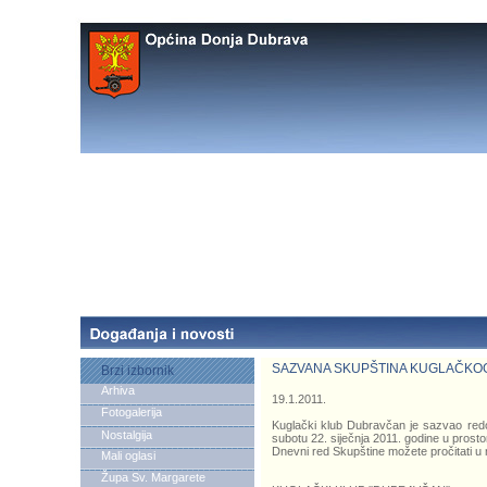
SAZVANA SKUPŠTINA KUGLAČKO
Brzi izbornik
Arhiva
19.1.2011.
Fotogalerija
Kuglački klub Dubravčan je sazvao redo
Nostalgija
subotu 22. siječnja 2011. godine u prost
Dnevni red Skupštine možete pročitati 
Mali oglasi
Župa Sv. Margarete