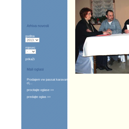
Arhiva novosti
godina
mjesec
prikaži
Mali oglasi
Prodajem vw passat karavan
cl,...
procitajte oglase ›››
predajte oglas ›››