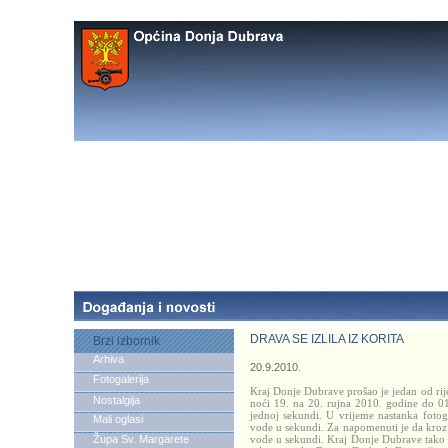
DRAVA SE IZLILA IZ KORITA
Brzi izbornik
Arhiva
20.9.2010.
Fotogalerija
Kraj Donje Dubrave prošao je jedan od rij
Nostalgija
noći 19. na 20. rujna 2010. godine do 01
jednoj sekundi. U vrijeme nastanka fotogr
Mali oglasi
vode u sekundi. Za napomenuti je da kroz
Župa Sv. Margarete
vode u sekundi. Kraj Donje Dubrave tako 