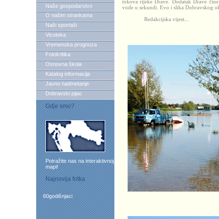
tokova rijeke Drave. Dodatak Drave čine 
Naše gospodarstvo
vode u sekundi. Evo i slika Dobravskog o
O našim strankama
Redakcijska vijest
...
Naši sportaši
Vicoteka
Vremenska prognoza
Fotokritika
Osnovna škola
Katalog informacija
Javno nadmetanje
Dobravski pijac
Gdje smo?
Potražite nas na interaktivnoj
mapi!
Najnovija fotka
60godišnjaci