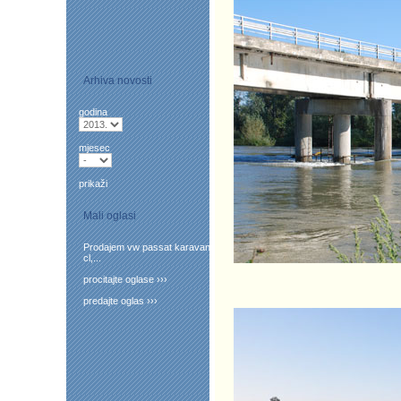
Arhiva novosti
godina
mjesec
prikaži
Mali oglasi
Prodajem vw passat karavan
cl,...
procitajte oglase ›››
predajte oglas ›››