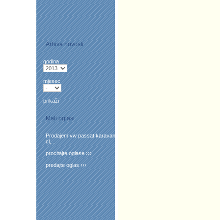
Arhiva novosti
godina
mjesec
prikaži
Mali oglasi
Prodajem vw passat karavan
cl,...
procitajte oglase ›››
predajte oglas ›››