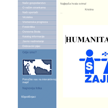
Naše gospodarstvo
Najljepša hvala svima!
O našim strankama
Kristina
Naši sportaši
...
Vicoteka
Vremenska prognoza
Fotokritika
Osnovna škola
Katalog informacija
Javno nadmetanje
Dobravski pijac
Gdje smo?
Potražite nas na interaktivnoj
mapi!
Najnovija fotka
60godišnjaci