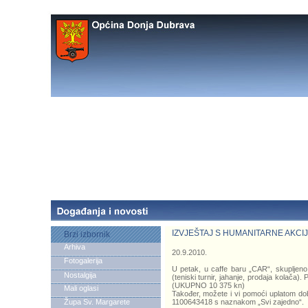
IZVJEŠTAJ S HUMANITARNE AKCIJE 
Brzi izbornik
Arhiva
20.9.2010.
Fotogalerija
U petak, u caffe baru „CAR“, skupljeno 
Nostalgija
(teniski turnir, jahanje, prodaja kolača)
(UKUPNO 10 375 kn)
Mali oglasi
Također, možete i vi pomoći uplatom do
Župa Sv. Margarete
1100643418 s naznakom „Svi zajedno“.