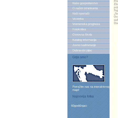
Pri
Naše gospodarstvo
Zbo
pri
O našim strankama
Naj
Naši sportaši
„Se
Ovo
Vicoteka
sud
Dod
Vremenska prognoza
Fotokritika
K
Osnovna škola
Katalog informacija
Javno nadmetanje
Dobravski pijac
Gdje smo?
Potražite nas na interaktivnoj
mapi!
Najnovija fotka
60godišnjaci