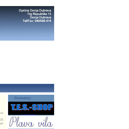
Privrednici
 za
 KK
uge