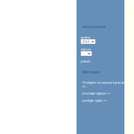
Arhiva novosti
godina
mjesec
prikaži
Mali oglasi
Prodajem vw passat karavan
cl,...
procitajte oglase ›››
predajte oglas ›››