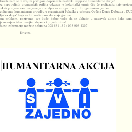
družite nam se te svojim prilogom doprinesite nastavku uspješne humanitarne akcije!
g nepovoljnih vremenskih prilika otkazan je košarkaški turnir čija će realizacija najvjerojatn
čekati proljeće kao i natjecanje u streljaštvu u organizaciji Udruge umirovljenika.
avljujemo humanitarnu priredbu u organizaciji Puhačkog orkestra Općine Donja Dubrava i KU
ljačka sloga“ koja će biti realizirana do kraja godine.
m prilikom, pozivamo sve ljude dobre volje da se uključe u nastavak akcije kako sa
jelovanjem tako i svojim idejama i prijedlozima!
atne informacije možete dobiti na 098 631 182 i 098 908 4307
ristina
...