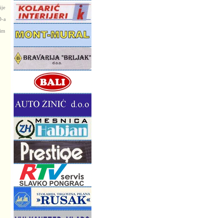
ije
D-a
mim