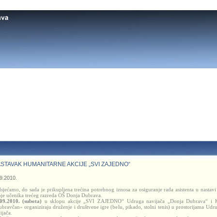
STAVAK HUMANITARNE AKCIJE „SVI ZAJEDNO“
9.2010.
sjećamo, do sada je prikupljena trećina potrebnog iznosa za osiguranje rada asistenta u nastavi
je učenika trećeg razreda OŠ Donja Dubrava.
09.2010. (subota)
u sklopu akcije „SVI ZAJEDNO“ Udruga navijača „Donja Dubrava“ i
bravčan» organiziraju druženje i društvene igre (belu, pikado, stolni tenis) u prostorijama Udr
ijača.