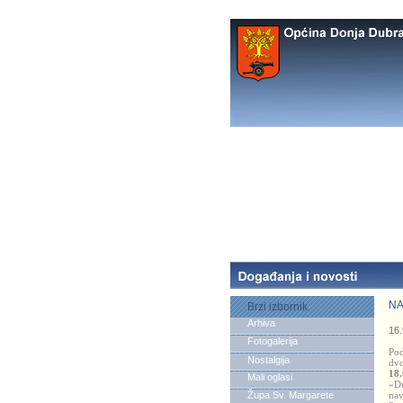
NA
Brzi izbornik
Arhiva
16.
Fotogalerija
Pod
Nostalgija
dvo
18.
Mali oglasi
«Du
Župa Sv. Margarete
nav