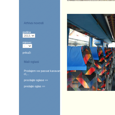
Arhiva novosti
godina
mjesec
prikaži
Mali oglasi
Prodajem vw passat karavan
cl,...
procitajte oglase ›››
predajte oglas ›››