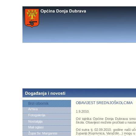
OBAVIJEST SREDNJOŠKOLCIMA
Brzi izbornik
Arhiva
1.9.2010.
Fotogalerija
Od tajnika Općine Donja Dubrava smo p
Nostalgija
škola. Obavijest možete pročitati u nas
Mali oglasi
Od sutra tj. 02.09.2010. godine naši 
Župa Sv. Margarete
županiji (Koprivnica, Varaždin...) mogu u 