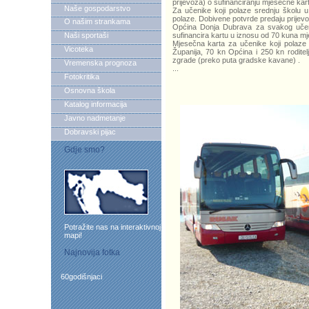
prijevoza) o sufinanciranju mjesečne kar
Naše gospodarstvo
Za učenike koji polaze srednju školu 
polaze. Dobivene potvrde predaju prijev
O našim strankama
Općina Donja Dubrava za svakog učenik
Naši sportaši
sufinancira kartu u iznosu od 70 kuna m
Mjesečna karta za učenike koji polaze 
Vicoteka
Županija, 70 kn Općina i 250 kn roditel
zgrade (preko puta gradske kavane) .
Vremenska prognoza
...
Fotokritika
Osnovna škola
Katalog informacija
Javno nadmetanje
Dobravski pijac
Gdje smo?
Potražite nas na interaktivnoj
mapi!
Najnovija fotka
60godišnjaci