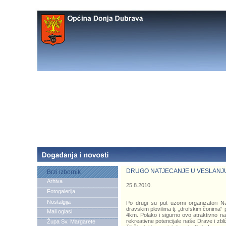
DRUGO NATJECANJE U VESLANJ
Brzi izbornik
Arhiva
25.8.2010.
Fotogalerija
Nostalgija
Po drugi su put uzorni organizatori Nau
dravskim plovilima tj. „drofskim čonima
Mali oglasi
4km. Polako i sigurno ovo atraktivno nat
rekreativne potencijale naše Drave i zbli
Župa Sv. Margarete