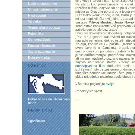
čiji životni i razvojni ritam je diktirala ova r
Naše gospodarstvo
Na startu kod plavog mosta na kanalu 
različitih dužina, pojavila su se po 4 ve
O našim strankama
mjesta uz Dravu te po prvi puta jedna ek
U žestokoj konkurenciji, a na startu je 
Naši sportaši
minuta doplovili članovi ekipe
„Labud 
Vicoteka
sastavu
Milivoj Mustač, Josip Novak
sebe ostale konkurente već pri prvom vi
Vremenska prognoza
začelju već ostale bez „sape“.
Drugi su doveslali prošlogodišnji pobjed
Fotokritika
„Prvi put zajedno“ sastavljeni od natjeca
Osnovna škola
nagradio peharima, dok su ostali natjecate
Na cilju, kod lučice i kupališta, „rijeku“ 
Katalog informacija
svoje favorite u čamcima, organizat
gastronomskom ponudom u šatorima te utvr
Javno nadmetanje
je bila odlično medijski popraćena i najav
Dobravski pijac
afirmirano i nadaleko poznato natjecanje u
najavio utvrđivanje strožih kriterija 
Gdje smo?
novoizgrađene flote
dodatnim novim d
izdržljivosti“, što će zasigurno pridonijet
turističke ponude Međimurja i šire, poput
ekipa pripadnica nježnijeg spola obogati 
Više slika pogledajte
ovdje
Redakcijska vijest
...
Potražite nas na interaktivnoj
mapi!
Najnovija fotka
60godišnjaci