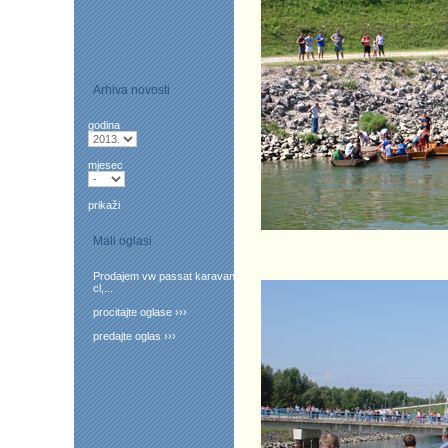
Arhiva novosti
godina
mjesec
prikaži
Mali oglasi
Prodajem vw passat karavan
cl,...
procitajte oglase ›››
predajte oglas ›››