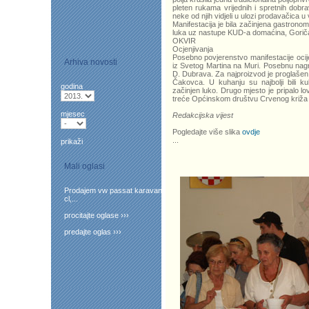
pleten rukama vrijednih i spretnih dobr
neke od njih vidjeli u ulozi prodavačica u
Manifestacija je bila začinjena gastrono
luka uz nastupe KUD-a domaćina, Goričan
OKVIR
Ocjenjivanja
Posebno povjerenstvo manifestacije ocije
Arhiva novosti
iz Svetog Martina na Muri. Posebnu nag
D. Dubrava. Za najproizvod je proglaše
Čakovca. U kuhanju su najbolji bili ku
godina
začinjen luko. Drugo mjesto je pripalo 
treće Općinskom društvu Crvenog križa 
mjesec
Redakcijska vijest
Pogledajte više slika
ovdje
...
prikaži
Mali oglasi
Prodajem vw passat karavan
cl,...
procitajte oglase ›››
predajte oglas ›››