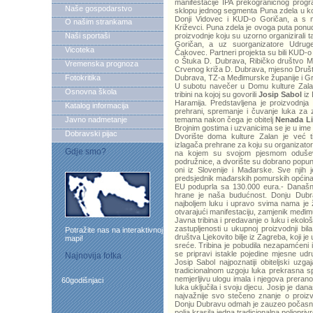
manifestacije IPA prekograničnog prog
Naše gospodarstvo
sklopu jednog segmenta Puna zdela u ko
Donji Vidovec i KUD-o Goričan, a s m
O našim strankama
Križevci. Puna zdela je ovoga puta ponud
Naši sportaši
proizvodnje koju su uzorno organiziral
Goričan, a uz suorganizatore Udruge
Vicoteka
Čakovec. Partneri projekta su bili KUD
o Štuka D. Dubrava, Ribičko društvo M
Vremenska prognoza
Crvenog križa D. Dubrava, mjesno Društ
Fotokritika
Dubrava, TZ-a Međimurske županije i Gra
U subotu navečer u Domu kulture Zalan 
Osnovna škola
tribini na kojoj su govorili
Josip Sabol
iz 
Haramija. Predstavljena je proizvodnja
Katalog informacija
prehrani, spremanje i čuvanje luka za 
Javno nadmetanje
temama nakon čega je obitelj
Nenada Li
Brojnim gostima i uzvanicima se je u ime
Dobravski pijac
Dvorište doma kulture Zalan je već ti
izlagača prehrane za koju su organizatori
Gdje smo?
na kojem su svojom pjesmom oduševil
podružnice, a dvorište su dobrano popunili
oni iz Slovenije i Mađarske. Sve njih
predsjednik mađarskih pomurskih općina 
EU poduprla sa 130.000 eura.- Današnj
hrane je naša budućnost. Donju Dubr
najboljem luku i upravo svima nama je 
otvarajući manifestaciju, zamjenik međ
Javna tribina i predavanje o luku i ekolo
zastupljenosti u ukupnoj proizvodnji bi
Potražite nas na interaktivnoj
društva Ljekovito bilje iz Zagreba, koji j
mapi!
sreće. Tribina je pobudila nezapamćeni int
se pripravi istakle pojedine mjesne u
Najnovija fotka
Josip Sabol najpoznatiji obiteljski uzg
tradicionalnom uzgoju luka prekrasna sp
nemjerljivu ulogu imala i njegova prera
60godišnjaci
luka uključila i svoju djecu. Josip je dan
najvažnije svo stečeno znanje o proizv
Donju Dubravu odmah je zauzeo počasno
polja krasila jedna tradicionalna poljopriv