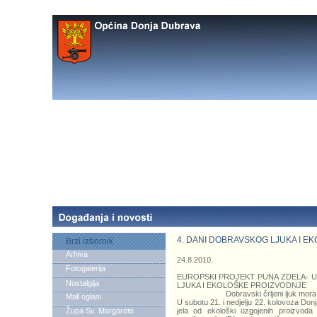
4. DANI DOBRAVSKOG LJUKA I E
Brzi izbornik
Arhiva
24.8.2010.
Fotogalerija
EUROPSKI PROJEKT PUNA ZDELA- U
Nostalgija
LJUKA I EKOLOŠKE PROIZVODNJE
Dobravski črljeni ljuk mora post
Mali oglasi
U subotu 21. i nedjelju 22. kolovoza Donj
Župa Sv. Margarete
jela od ekološki uzgojenih proizvoda 