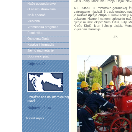
Čituš Josip, Markušić Franjo, Lisjak Nev
Naše gospodarstvo
A u
Klani
, u Primorsko-goranskoj župa
O našim strankama
vatrogasne mladeži. S tradicionalnog na
Naši sportaši
je
muška dječja ekipa
, u konkurenciji 1
pokalom. Naime, i na tom natjecanju naša
Vicoteka
dječje muške ekipe: Vilim Čituš, Filip M
Krešo Klipić, Ivan i Josip Lisjak. Mento
Vremenska prognoza
Zvjezdan Haramija.
Fotokritika
ZK
Osnovna škola
...
Katalog informacija
Javno nadmetanje
Dobravski pijac
Gdje smo?
Potražite nas na interaktivnoj
mapi!
Najnovija fotka
60godišnjaci