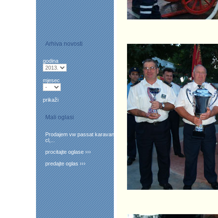
Arhiva novosti
godina
mjesec
prikaži
Mali oglasi
Prodajem vw passat karavan
cl,...
procitajte oglase ›››
predajte oglas ›››