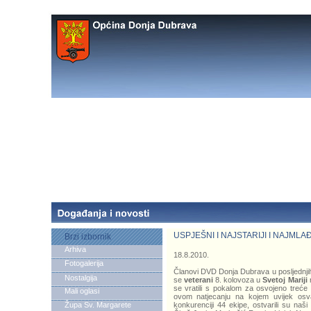
USPJEŠNI I NAJSTARIJI I NAJMLAĐ
Brzi izbornik
Arhiva
18.8.2010.
Fotogalerija
Članovi DVD Donja Dubrava u posljednjih
Nostalgija
se
veterani
8. kolovoza u
Svetoj Mariji
n
se vratili s pokalom za osvojeno treće 
Mali oglasi
ovom natjecanju na kojem uvijek osva
Župa Sv. Margarete
konkurenciji 44 ekipe, ostvarili su naš